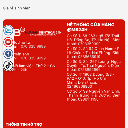
Giá rẻ sinh viên
HỆ THỐNG CỬA HÀNG
@MB24H
Cơ Sở 1: Số 2&3 ngõ 178 Thái
Hà, Đống Đa, TP. Hà Nội. Điện
Hotline tư
thoại:
0703359999
vấn:
070.335.9999
Cơ Sở 2: Số 94 Quán Nam - P.
Lê Chân - Tp. Hải Phỏng. Điện
Phản ánh
thoại:
0888686919
DV:
070.335.9999
Cơ Sở 3: Số 297 Lương Ngọc
Quyến, Tp.Thái Nguyên. Điện
Giờ làm việc: Thứ 2 - CN,
thoại:
0798896666
8h - 20h
Cơ Sở 4: 1902 Đường 3/2 -
P.12 - Q10, Tp. Hồ Chí
Minh. Điện thoại:
02466808800
Cơ Sở 5: 99 Nguyễn Văn Linh,
Thanh Trung, Hải Dương. Điện
thoại: 0986111196
THÔNG TIN HỖ TRỢ