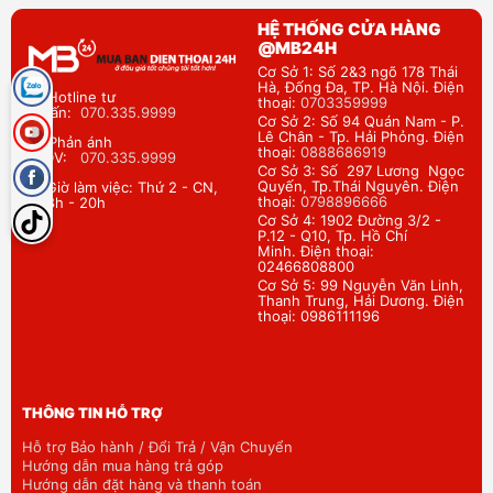
HỆ THỐNG CỬA HÀNG
@MB24H
Cơ Sở 1: Số 2&3 ngõ 178 Thái
Hà, Đống Đa, TP. Hà Nội. Điện
Hotline tư
thoại:
0703359999
vấn:
070.335.9999
Cơ Sở 2: Số 94 Quán Nam - P.
Lê Chân - Tp. Hải Phỏng. Điện
Phản ánh
thoại:
0888686919
DV:
070.335.9999
Cơ Sở 3: Số 297 Lương Ngọc
Quyến, Tp.Thái Nguyên. Điện
Giờ làm việc: Thứ 2 - CN,
thoại:
0798896666
8h - 20h
Cơ Sở 4: 1902 Đường 3/2 -
P.12 - Q10, Tp. Hồ Chí
Minh. Điện thoại:
02466808800
Cơ Sở 5: 99 Nguyễn Văn Linh,
Thanh Trung, Hải Dương. Điện
thoại: 0986111196
THÔNG TIN HỖ TRỢ
Hỗ trợ Bảo hành / Đổi Trả / Vận Chuyển
Hướng dẫn mua hàng trả góp
Hướng dẫn đặt hàng và thanh toán