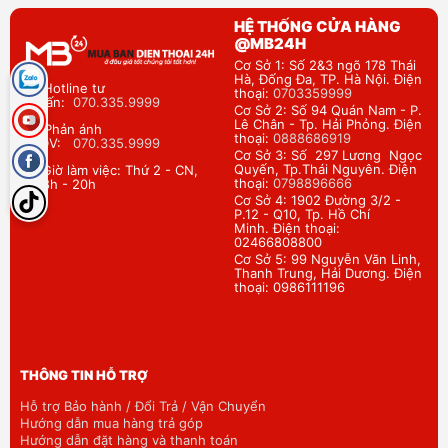
HỆ THỐNG CỬA HÀNG
@MB24H
Cơ Sở 1: Số 2&3 ngõ 178 Thái
Hà, Đống Đa, TP. Hà Nội. Điện
Hotline tư
thoại:
0703359999
vấn:
070.335.9999
Cơ Sở 2: Số 94 Quán Nam - P.
Lê Chân - Tp. Hải Phỏng. Điện
Phản ánh
thoại:
0888686919
DV:
070.335.9999
Cơ Sở 3: Số 297 Lương Ngọc
Quyến, Tp.Thái Nguyên. Điện
Giờ làm việc: Thứ 2 - CN,
thoại:
0798896666
8h - 20h
Cơ Sở 4: 1902 Đường 3/2 -
P.12 - Q10, Tp. Hồ Chí
Minh. Điện thoại:
02466808800
Cơ Sở 5: 99 Nguyễn Văn Linh,
Thanh Trung, Hải Dương. Điện
thoại: 0986111196
THÔNG TIN HỖ TRỢ
Hỗ trợ Bảo hành / Đổi Trả / Vận Chuyển
Hướng dẫn mua hàng trả góp
Hướng dẫn đặt hàng và thanh toán