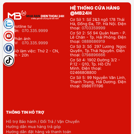
HỆ THỐNG CỬA HÀNG
@MB24H
Cơ Sở 1: Số 2&3 ngõ 178 Thái
Hà, Đống Đa, TP. Hà Nội. Điện
Hotline tư
thoại:
0703359999
vấn:
070.335.9999
Cơ Sở 2: Số 94 Quán Nam - P.
Lê Chân - Tp. Hải Phỏng. Điện
Phản ánh
thoại:
0888686919
DV:
070.335.9999
Cơ Sở 3: Số 297 Lương Ngọc
Quyến, Tp.Thái Nguyên. Điện
Giờ làm việc: Thứ 2 - CN,
thoại:
0798896666
8h - 20h
Cơ Sở 4: 1902 Đường 3/2 -
P.12 - Q10, Tp. Hồ Chí
Minh. Điện thoại:
02466808800
Cơ Sở 5: 99 Nguyễn Văn Linh,
Thanh Trung, Hải Dương. Điện
thoại: 0986111196
THÔNG TIN HỖ TRỢ
Hỗ trợ Bảo hành / Đổi Trả / Vận Chuyển
Hướng dẫn mua hàng trả góp
Hướng dẫn đặt hàng và thanh toán