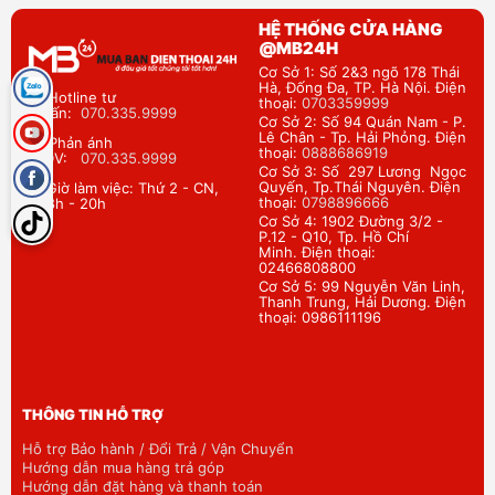
HỆ THỐNG CỬA HÀNG
@MB24H
Cơ Sở 1: Số 2&3 ngõ 178 Thái
Hà, Đống Đa, TP. Hà Nội. Điện
Hotline tư
thoại:
0703359999
vấn:
070.335.9999
Cơ Sở 2: Số 94 Quán Nam - P.
Lê Chân - Tp. Hải Phỏng. Điện
Phản ánh
thoại:
0888686919
DV:
070.335.9999
Cơ Sở 3: Số 297 Lương Ngọc
Quyến, Tp.Thái Nguyên. Điện
Giờ làm việc: Thứ 2 - CN,
thoại:
0798896666
8h - 20h
Cơ Sở 4: 1902 Đường 3/2 -
P.12 - Q10, Tp. Hồ Chí
Minh. Điện thoại:
02466808800
Cơ Sở 5: 99 Nguyễn Văn Linh,
Thanh Trung, Hải Dương. Điện
thoại: 0986111196
THÔNG TIN HỖ TRỢ
Hỗ trợ Bảo hành / Đổi Trả / Vận Chuyển
Hướng dẫn mua hàng trả góp
Hướng dẫn đặt hàng và thanh toán