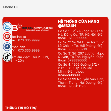
iPhone Cũ
HỆ THỐNG CỬA HÀNG
@MB24H
Cơ Sở 1: Số 2&3 ngõ 178 Thái
Hà, Đống Đa, TP. Hà Nội. Điện
Hotline tư
thoại:
0703359999
vấn:
070.335.9999
Cơ Sở 2: Số 94 Quán Nam - P.
Lê Chân - Tp. Hải Phỏng. Điện
Phản ánh
thoại:
0888686919
DV:
070.335.9999
Cơ Sở 3: Số 297 Lương Ngọc
Quyến, Tp.Thái Nguyên. Điện
Giờ làm việc: Thứ 2 - CN,
thoại:
0798896666
8h - 20h
Cơ Sở 4: 1902 Đường 3/2 -
P.12 - Q10, Tp. Hồ Chí
Minh. Điện thoại:
02466808800
Cơ Sở 5: 99 Nguyễn Văn Linh,
Thanh Trung, Hải Dương. Điện
thoại: 0986111196
THÔNG TIN HỖ TRỢ