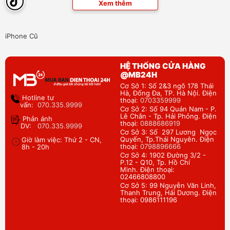
Xem thêm
iPhone Cũ
HỆ THỐNG CỬA HÀNG
@MB24H
Cơ Sở 1: Số 2&3 ngõ 178 Thái
Hà, Đống Đa, TP. Hà Nội. Điện
Hotline tư
thoại:
0703359999
vấn:
070.335.9999
Cơ Sở 2: Số 94 Quán Nam - P.
Lê Chân - Tp. Hải Phỏng. Điện
Phản ánh
thoại:
0888686919
DV:
070.335.9999
Cơ Sở 3: Số 297 Lương Ngọc
Quyến, Tp.Thái Nguyên. Điện
Giờ làm việc: Thứ 2 - CN,
thoại:
0798896666
8h - 20h
Cơ Sở 4: 1902 Đường 3/2 -
P.12 - Q10, Tp. Hồ Chí
Minh. Điện thoại:
02466808800
Cơ Sở 5: 99 Nguyễn Văn Linh,
Thanh Trung, Hải Dương. Điện
thoại: 0986111196