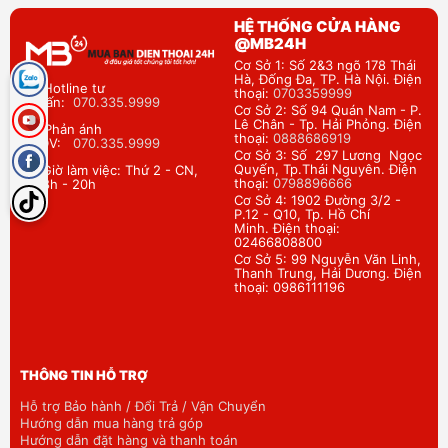
HỆ THỐNG CỬA HÀNG
@MB24H
Cơ Sở 1: Số 2&3 ngõ 178 Thái
Hà, Đống Đa, TP. Hà Nội. Điện
Hotline tư
thoại:
0703359999
vấn:
070.335.9999
Cơ Sở 2: Số 94 Quán Nam - P.
Lê Chân - Tp. Hải Phỏng. Điện
Phản ánh
thoại:
0888686919
DV:
070.335.9999
Cơ Sở 3: Số 297 Lương Ngọc
Quyến, Tp.Thái Nguyên. Điện
Giờ làm việc: Thứ 2 - CN,
thoại:
0798896666
8h - 20h
Cơ Sở 4: 1902 Đường 3/2 -
P.12 - Q10, Tp. Hồ Chí
Minh. Điện thoại:
02466808800
Cơ Sở 5: 99 Nguyễn Văn Linh,
Thanh Trung, Hải Dương. Điện
thoại: 0986111196
THÔNG TIN HỖ TRỢ
Hỗ trợ Bảo hành / Đổi Trả / Vận Chuyển
Hướng dẫn mua hàng trả góp
Hướng dẫn đặt hàng và thanh toán