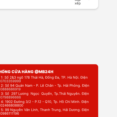
xếp
THỐNG CỬA HÀNG @MB24H
 1: Số 2&3 ngõ 178 Thái Hà, Đống Đa, TP. Hà Nội. Điện
:
0703359999
 2: Số 94 Quán Nam - P. Lê Chân - Tp. Hải Phỏng. Điện
:
0888686919
 3: Số 297 Lương Ngọc Quyến, Tp.Thái Nguyên. Điện
:
0798896666
 4: 1902 Đường 3/2 - P.12 - Q10, Tp. Hồ Chí Minh. Điện
: 02466808800
 5: 99 Nguyễn Văn Linh, Thanh Trung, Hải Dương. Điện
: 0986111196