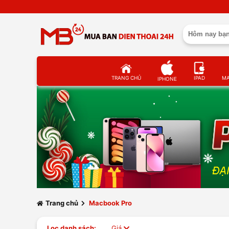
TRANG CHỦ
IPAD
M
IPHONE
Trang chủ
Macbook Pro
Lọc danh sách:
Giá