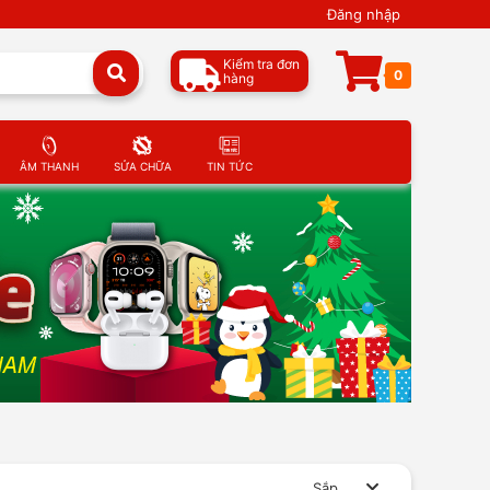
Đăng nhập
Kiểm tra đơn
0
hàng
ÂM THANH
SỬA CHỮA
TIN TỨC
Sắp