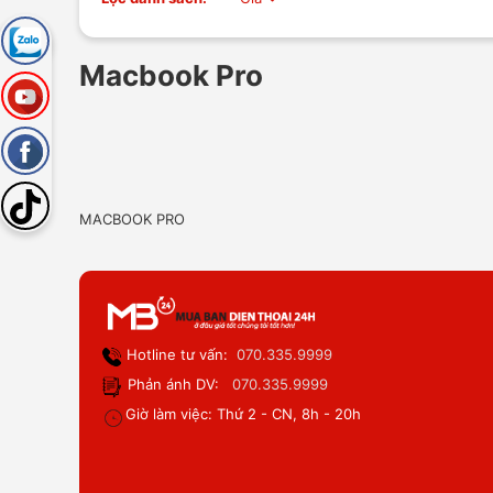
Macbook Pro
MACBOOK PRO
Hotline tư vấn:
070.335.9999
Phản ánh DV:
070.335.9999
Giờ làm việc: Thứ 2 - CN, 8h - 20h