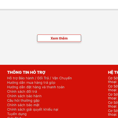
Xem thêm
THÔNG TIN HỖ TRỢ
HỆ 
Hỗ trợ Bảo hành / Đổi Trả / Vận Chuyển
Cơ Sở
thoại
Hướng dẫn mua hàng trả góp
Cơ Sở
Hướng dẫn đặt hàng và thanh toán
thoại
Chính sách đổi trả
Cơ Sở
Chính sách bảo hành
thoại
Câu hỏi thường gặp
Cơ Sở
Chính sách bảo mật
thoại
Chính sách giải quyết khiếu nại
Cơ Sở
Tuyển dụng
thoại