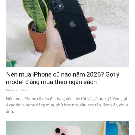
Nên mua iPhone cũ nào năm 2026? Gợi ý
model đáng mua theo ngân sách
04-05-26 16:29
Nên mua iPhone cũ nào để dùng bền, pin tốt và giá hợp lý? Xem gợi
ý các đời iPhone đáng mua, phù hợp nhu cầu học tập, làm việc, chụp
ảnh.