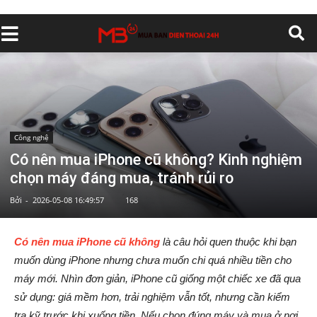
Công nghệ
Có nên mua iPhone cũ không? Kinh nghiệm
chọn máy đáng mua, tránh rủi ro
Bởi
-
2026-05-08 16:49:57
168
Có nên mua iPhone cũ không
là câu hỏi quen thuộc khi bạn
muốn dùng iPhone nhưng chưa muốn chi quá nhiều tiền cho
máy mới. Nhìn đơn giản, iPhone cũ giống một chiếc xe đã qua
sử dụng: giá mềm hơn, trải nghiệm vẫn tốt, nhưng cần kiểm
tra kỹ trước khi xuống tiền. Nếu chọn đúng máy và mua ở nơi