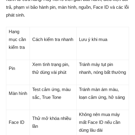
trả, phạm vi bảo hành pin, màn hình, nguồn, Face ID và các lỗi
phát sinh.
Hạng
mục cần
Cách kiểm tra nhanh
Lưu ý khi mua
kiểm tra
Xem tình trạng pin,
Tránh máy tụt pin
Pin
thử dùng vài phút
nhanh, nóng bất thường
Test cảm ứng, màu
Tránh màn ám màu,
Màn hình
sắc, True Tone
loạn cảm ứng, hở sáng
Không nên mua máy
Thử mở khóa nhiều
Face ID
mất Face ID nếu cần
lần
dùng lâu dài