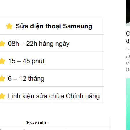
C
đ
17
Có
MB
sá