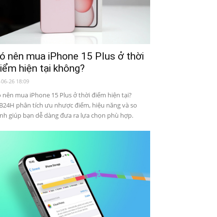
ó nên mua iPhone 15 Plus ở thời
iểm hiện tại không?
-06-26 18:09
 nên mua iPhone 15 Plus ở thời điểm hiện tại?
24H phân tích ưu nhược điểm, hiệu năng và so
nh giúp bạn dễ dàng đưa ra lựa chọn phù hợp.