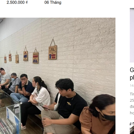
G
p
14
Tì
25
đi
hợ