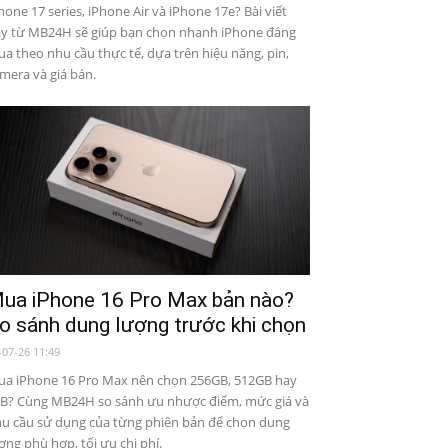
hone 17 series, iPhone Air và iPhone 17e? Bài viết
y từ MB24H sẽ giúp bạn chọn nhanh iPhone đáng
a theo nhu cầu thực tế, dựa trên hiệu năng, pin,
mera và giá bán.
ua iPhone 16 Pro Max bản nào?
o sánh dung lượng trước khi chọn
-07-26 11:49
a iPhone 16 Pro Max nên chọn 256GB, 512GB hay
B? Cùng MB24H so sánh ưu nhược điểm, mức giá và
u cầu sử dụng của từng phiên bản để chọn dung
ợng phù hợp, tối ưu chi phí.