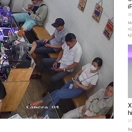
i
28
Mu
rủ
kỹ
X
h
27
Bạ