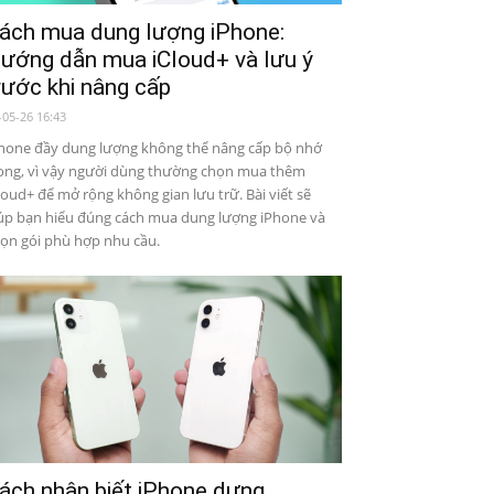
ách mua dung lượng iPhone:
ướng dẫn mua iCloud+ và lưu ý
rước khi nâng cấp
-05-26 16:43
hone đầy dung lượng không thể nâng cấp bộ nhớ
ong, vì vậy người dùng thường chọn mua thêm
loud+ để mở rộng không gian lưu trữ. Bài viết sẽ
úp bạn hiểu đúng cách mua dung lượng iPhone và
ọn gói phù hợp nhu cầu.
ách nhận biết iPhone dựng,