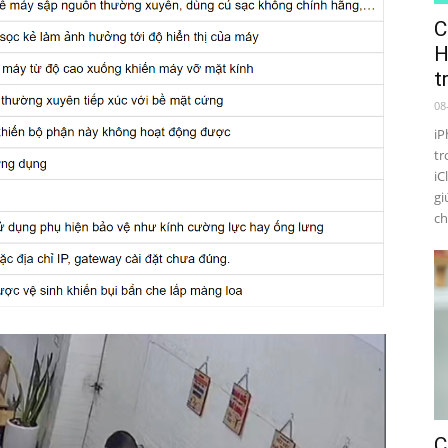
C
H
t
08
iP
tr
iC
gi
ch
C