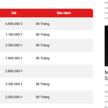
iP
nà
mu
ca
M
S
28
Mu
1T
nh
lư