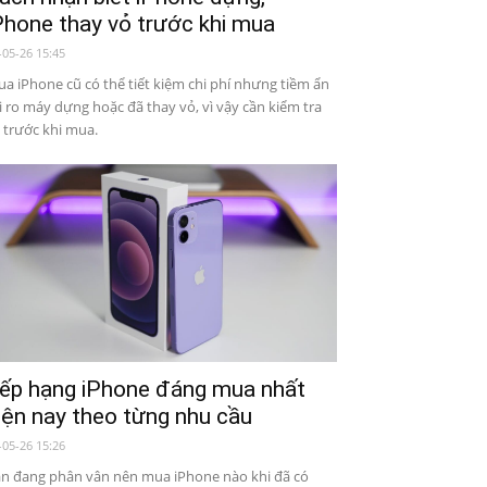
Phone thay vỏ trước khi mua
-05-26 15:45
a iPhone cũ có thể tiết kiệm chi phí nhưng tiềm ẩn
i ro máy dựng hoặc đã thay vỏ, vì vậy cần kiểm tra
 trước khi mua.
ếp hạng iPhone đáng mua nhất
iện nay theo từng nhu cầu
-05-26 15:26
n đang phân vân nên mua iPhone nào khi đã có