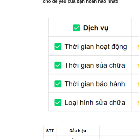
cho dế yêu của bạn hoàn hảo nhất!