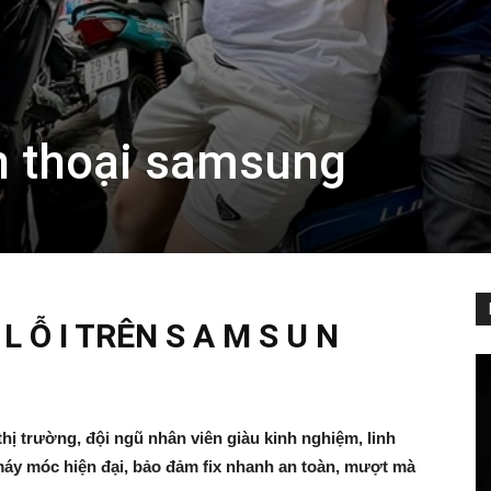
n thoại samsung
 Ỗ I TRÊN S A M S U N
hị trường, đội ngũ nhân viên giàu kinh nghiệm, linh
 máy móc hiện đại, bảo đảm fix nhanh an toàn, mượt mà