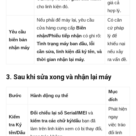
giá cả
cho linh kiện đó.
hợp lý.
Nếu phải để máy lại, yêu cầu
Có căn
cửa hàng cung cấp
Biên
cứ pháp
Yêu cầu
nhận/Phiếu tiếp nhận
có ghi rõ:
lý để
biên bản
Tình trạng máy ban đầu, lỗi
khiếu nại
nhận máy
cần sửa, linh kiện đã ký tên, và
nếu xảy
thời gian nhận lại máy.
ra vấn đề.
3. Sau khi sửa xong và nhận lại máy
Mục
Bước
Hành động cụ thể
đích
Phát hiện
Đối chiếu lại số Serial/IMEI
và
Kiểm
ngay
kiểm tra các chữ ký/dấu
bạn đã
tra Ký
việc tráo
làm trên linh kiện xem có bị thay đổi,
tên/Dấu
đổi linh