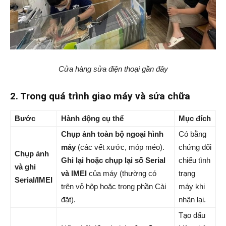
Cửa hàng sửa điện thoại gần đây
2. Trong quá trình giao máy và sửa chữa
Bước
Hành động cụ thể
Mục đích
Chụp ảnh toàn bộ ngoại hình
Có bằng
máy
(các vết xước, móp méo).
chứng đối
Chụp ảnh
Ghi lại hoặc chụp lại số Serial
chiếu tình
và ghi
và IMEI
của máy (thường có
trạng
Serial/IMEI
trên vỏ hộp hoặc trong phần Cài
máy khi
đặt).
nhận lại.
Tạo dấu