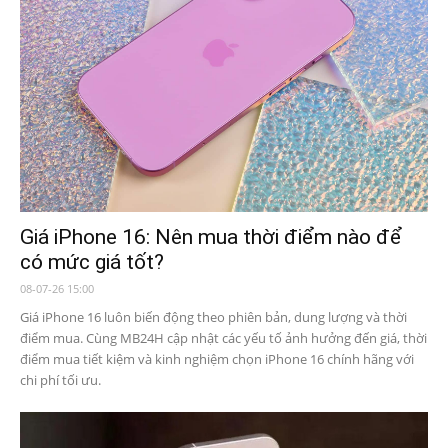
Giá iPhone 16: Nên mua thời điểm nào để
có mức giá tốt?
08-07-26 15:00
Giá iPhone 16 luôn biến động theo phiên bản, dung lượng và thời
điểm mua. Cùng MB24H cập nhật các yếu tố ảnh hưởng đến giá, thời
điểm mua tiết kiệm và kinh nghiệm chọn iPhone 16 chính hãng với
chi phí tối ưu.