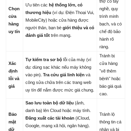
thợ có tay
Ưu tiên các
hệ thống lớn, có
Chọn
nghề, quy
thương hiệu
(ví dụ: Điện Thoại Vui,
cửa
trình minh
MobileCity) hoặc cửa hàng được
hàng
bạch, và có
người thân, bạn bè
giới thiệu và có
uy tín
chế độ bảo
đánh giá tốt
trên mạng.
hành rõ
ràng.
Tránh bị
Tự kiểm tra sơ bộ
lỗi của máy (ví
Xác
cửa hàng
dụ: dùng sạc khác nếu máy không
định
"vẽ thêm
vào pin).
Tra cứu giá linh kiện
và
lỗi và
bệnh" hoặc
công sửa chữa trên các trang web
giá
báo giá quá
uy tín để nắm được mức giá chung.
cao.
Sao lưu toàn bộ dữ liệu
(ảnh,
danh bạ) lên Cloud hoặc máy tính.
Bảo
Tránh lộ
Đăng xuất các tài khoản
(iCloud,
mật
thông tin cá
Google, mạng xã hội, ngân hàng).
dữ
nhân và bị