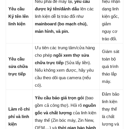
Nếu phải để máy lại,
yêu cầu
hiệu nhận
Yêu cầu
được ký tên/đánh dấu
lên các
dạng linh
Ký tên lên
linh kiện dễ bị tráo đổi như
kiện gốc,
linh kiện
mainboard (bo mạch chủ),
giảm
màn hình, và pin.
nguy cơ
tráo đổi.
Ưu tiên các trung tâm/cửa hàng
Giám sát
cho phép
ngồi xem thợ sửa
Yêu cầu
toàn bộ
chữa trực tiếp
(Sửa lấy liền).
sửa chữa
quá trình
Nếu không xem được, hãy yêu
trực tiếp
tháo lắp
cầu theo dõi qua camera (nếu
máy.
có).
Đảm bảo
Yêu cầu báo giá trọn gói
(bao
linh kiện
gồm cả công thợ). Hỏi rõ
nguồn
Làm rõ chi
thay thế
gốc và chất lượng
của linh kiện
phí và linh
là chất
thay thế (Zin bóc máy, Zin New,
kiện
lượng và
OEM,...) và
thời gian bảo hành