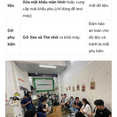
Xóa mật khẩu màn hình
hoặc cung
liệu
mất dữ liệu.
cấp mật khẩu phụ (chỉ dùng để test
máy).
Đảm bảo
Gỡ
an toàn cho
phụ
Gỡ Sim và Thẻ nhớ
ra khỏi máy.
dữ liệu và
kiện
tránh bị mất
phụ kiện.