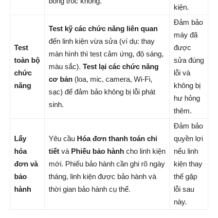
bong tróc không.
kiện.
Đảm bảo
Test kỹ các chức năng liên quan
máy đã
đến linh kiện vừa sửa (ví dụ: thay
Test
được
màn hình thì test cảm ứng, độ sáng,
toàn bộ
sửa đúng
màu sắc).
Test lại các chức năng
chức
lỗi và
cơ bản
(loa, mic, camera, Wi-Fi,
năng
không bị
sạc) để đảm bảo không bị lỗi phát
hư hỏng
sinh.
thêm.
Đảm bảo
Lấy
Yêu cầu
Hóa đơn thanh toán chi
quyền lợi
hóa
tiết
và
Phiếu bảo hành
cho linh kiện
nếu linh
đơn và
mới. Phiếu bảo hành cần ghi rõ ngày
kiện thay
bảo
tháng, linh kiện được bảo hành và
thế gặp
hành
thời gian bảo hành cụ thể.
lỗi sau
này.