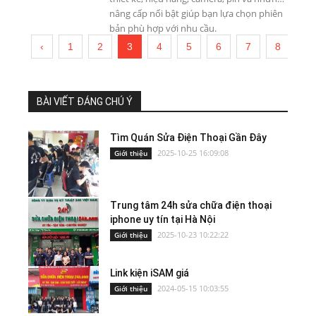
nâng cấp nổi bật giúp bạn lựa chọn phiên
bản phù hợp với nhu cầu.
‹
1
2
3
4
5
6
7
8
9
BÀI VIẾT ĐÁNG CHÚ Ý
Tìm Quán Sửa Điện Thoại Gần Đây
2025-10-25 16:09:08
Giới thiệu
Trung tâm 24h sửa chữa điện thoại
iphone uy tín tại Hà Nội
2025-10-23 10:22:22
Giới thiệu
Link kiện iSAM giá
2024-05-15 10:03:55
Giới thiệu