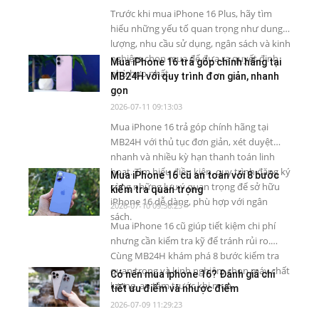
Trước khi mua iPhone 16 Plus, hãy tìm
hiểu những yếu tố quan trọng như dung
lượng, nhu cầu sử dụng, ngân sách và kinh
nghiệm chọn mua để đưa ra quyết định
Mua iPhone 16 trả góp chính hãng tại
phù hợp nhất.
MB24H với quy trình đơn giản, nhanh
gọn
2026-07-11 09:13:03
Mua iPhone 16 trả góp chính hãng tại
MB24H với thủ tục đơn giản, xét duyệt
nhanh và nhiều kỳ hạn thanh toán linh
hoạt. Tìm hiểu điều kiện, quy trình đăng ký
Mua iPhone 16 cũ an toàn với 8 bước
cùng những lưu ý quan trọng để sở hữu
kiểm tra quan trọng
iPhone 16 dễ dàng, phù hợp với ngân
2026-07-10 09:36:23
sách.
Mua iPhone 16 cũ giúp tiết kiệm chi phí
nhưng cần kiểm tra kỹ để tránh rủi ro.
Cùng MB24H khám phá 8 bước kiểm tra
quan trọng và kinh nghiệm chọn máy chất
Có nên mua iphone 16? Đánh giá chi
lượng, an tâm trước khi mua.
tiết ưu điểm và nhược điểm
2026-07-09 11:29:23