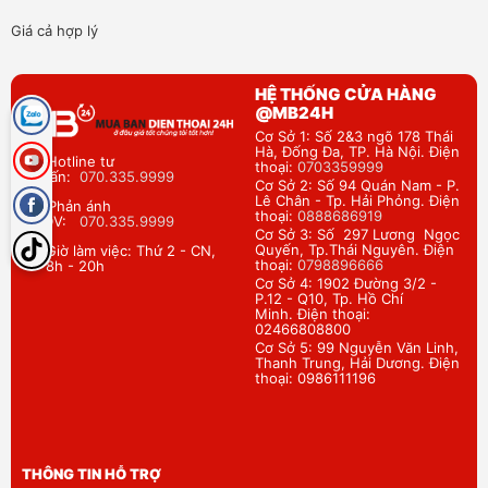
Giá cả hợp lý
HỆ THỐNG CỬA HÀNG
@MB24H
Cơ Sở 1: Số 2&3 ngõ 178 Thái
Hà, Đống Đa, TP. Hà Nội. Điện
Hotline tư
thoại:
0703359999
vấn:
070.335.9999
Cơ Sở 2: Số 94 Quán Nam - P.
Lê Chân - Tp. Hải Phỏng. Điện
Phản ánh
thoại:
0888686919
DV:
070.335.9999
Cơ Sở 3: Số 297 Lương Ngọc
Quyến, Tp.Thái Nguyên. Điện
Giờ làm việc: Thứ 2 - CN,
thoại:
0798896666
8h - 20h
Cơ Sở 4: 1902 Đường 3/2 -
P.12 - Q10, Tp. Hồ Chí
Minh. Điện thoại:
02466808800
Cơ Sở 5: 99 Nguyễn Văn Linh,
Thanh Trung, Hải Dương. Điện
thoại: 0986111196
THÔNG TIN HỖ TRỢ