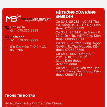
HỆ THỐNG CỬA HÀNG
@MB24H
Cơ Sở 1: Số 2&3 ngõ 178 Thái
Hà, Đống Đa, TP. Hà Nội. Điện
Hotline tư
thoại:
0703359999
vấn:
070.335.9999
Cơ Sở 2: Số 94 Quán Nam - P.
Lê Chân - Tp. Hải Phỏng. Điện
Phản ánh
thoại:
0888686919
DV:
070.335.9999
Cơ Sở 3: Số 297 Lương Ngọc
Quyến, Tp.Thái Nguyên. Điện
Giờ làm việc: Thứ 2 - CN,
thoại:
0798896666
8h - 20h
Cơ Sở 4: 1902 Đường 3/2 -
P.12 - Q10, Tp. Hồ Chí
Minh. Điện thoại:
02466808800
Cơ Sở 5: 99 Nguyễn Văn Linh,
Thanh Trung, Hải Dương. Điện
thoại: 0986111196
THÔNG TIN HỖ TRỢ
Hỗ trợ Bảo hành / Đổi Trả / Vận Chuyển