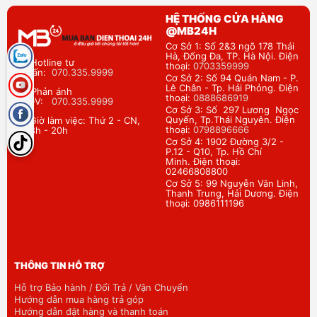
HỆ THỐNG CỬA HÀNG
@MB24H
Cơ Sở 1: Số 2&3 ngõ 178 Thái
Hà, Đống Đa, TP. Hà Nội. Điện
Hotline tư
thoại:
0703359999
vấn:
070.335.9999
Cơ Sở 2: Số 94 Quán Nam - P.
Lê Chân - Tp. Hải Phỏng. Điện
Phản ánh
thoại:
0888686919
DV:
070.335.9999
Cơ Sở 3: Số 297 Lương Ngọc
Quyến, Tp.Thái Nguyên. Điện
Giờ làm việc: Thứ 2 - CN,
thoại:
0798896666
8h - 20h
Cơ Sở 4: 1902 Đường 3/2 -
P.12 - Q10, Tp. Hồ Chí
Minh. Điện thoại:
02466808800
Cơ Sở 5: 99 Nguyễn Văn Linh,
Thanh Trung, Hải Dương. Điện
thoại: 0986111196
THÔNG TIN HỖ TRỢ
Hỗ trợ Bảo hành / Đổi Trả / Vận Chuyển
Hướng dẫn mua hàng trả góp
Hướng dẫn đặt hàng và thanh toán