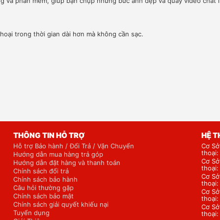
ứng và phần mềm, giúp bạn chụp những bức ảnh đẹp và quay video chất
hoại trong thời gian dài hơn mà không cần sạc.
THÔNG TIN HỖ TRỢ
HỆ 
Hỗ trợ Bảo hành / Đổi Trả / Vận Chuyển
Cơ Sở
thoại
Hướng dẫn mua hàng trả góp
Cơ Sở
Hướng dẫn đặt hàng và thanh toán
thoại
Chính sách đổi trả
Cơ Sở
Chính sách bảo hành
thoại
Câu hỏi thường gặp
Cơ Sở
Chính sách bảo mật
thoại
Chính sách giải quyết khiếu nại
Cơ Sở
Tuyển dụng
thoại