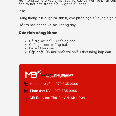
Hệ thống camera kép ở mặt sau với các cải tiến về phần c
ảnh rõ nét hơn trong điều kiện thiếu sáng.
Pin:
Dung lượng pin được cải thiện, cho phép bạn sử dụng điện t
Hỗ trợ sạc nhanh và sạc không dây.
Các tính năng khác:
Hỗ trợ kết nối 5G tốc độ cao.
Chống nước, chống bụi.
Face ID bảo mật.
Cập nhật iOS mới nhất với nhiều tính năng hấp dẫn.
Hotline tư vấn:
070.335.9999
Phản ánh DV:
070.335.9999
Giờ làm việc: Thứ 2 - CN, 8h - 20h