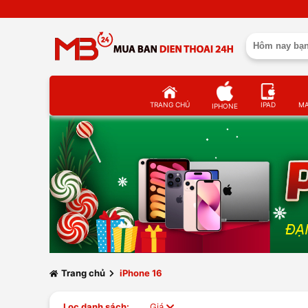
TRANG CHỦ
IPAD
M
IPHONE
Trang chủ
iPhone 16
Lọc danh sách:
Giá