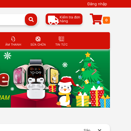
Đăng nhập
Kiểm tra đơn
0
hàng
ÂM THANH
SỬA CHỮA
TIN TỨC
Sắp