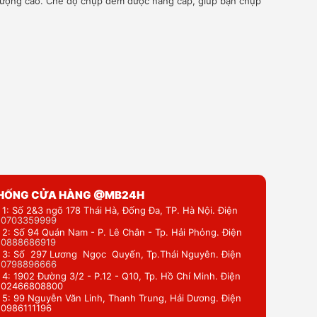
 lượng cao. Chế độ chụp đêm được nâng cấp, giúp bạn chụp
THỐNG CỬA HÀNG @MB24H
 1: Số 2&3 ngõ 178 Thái Hà, Đống Đa, TP. Hà Nội. Điện
:
0703359999
 2: Số 94 Quán Nam - P. Lê Chân - Tp. Hải Phỏng. Điện
:
0888686919
 3: Số 297 Lương Ngọc Quyến, Tp.Thái Nguyên. Điện
:
0798896666
 4: 1902 Đường 3/2 - P.12 - Q10, Tp. Hồ Chí Minh. Điện
: 02466808800
 5: 99 Nguyễn Văn Linh, Thanh Trung, Hải Dương. Điện
: 0986111196