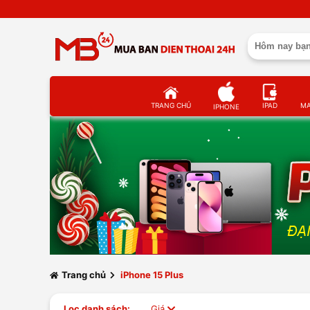
TRANG CHỦ
IPAD
M
IPHONE
Trang chủ
iPhone 15 Plus
Lọc danh sách:
Giá