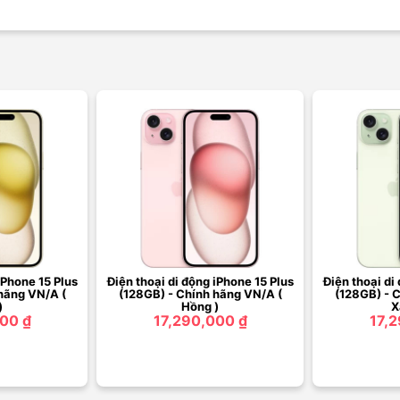
iPhone 15 Plus
Điện thoại di động iPhone 15 Plus
Điện thoại di
hãng VN/A (
(128GB) - Chính hãng VN/A (
(128GB) - 
)
Hồng )
X
00 ₫
17,290,000 ₫
17,