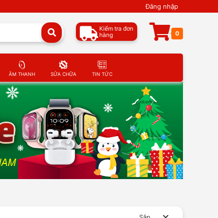
Đăng nhập
Kiểm tra đơn
0
hàng
ÂM THANH
SỬA CHỮA
TIN TỨC
Sắp