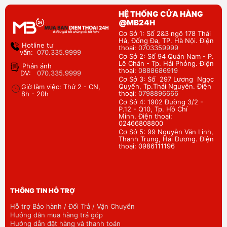
HỆ THỐNG CỬA HÀNG
@MB24H
Cơ Sở 1: Số 2&3 ngõ 178 Thái
Hà, Đống Đa, TP. Hà Nội. Điện
Hotline tư
thoại:
0703359999
vấn:
070.335.9999
Cơ Sở 2: Số 94 Quán Nam - P.
Lê Chân - Tp. Hải Phỏng. Điện
Phản ánh
thoại:
0888686919
DV:
070.335.9999
Cơ Sở 3: Số 297 Lương Ngọc
Quyến, Tp.Thái Nguyên. Điện
Giờ làm việc: Thứ 2 - CN,
thoại:
0798896666
8h - 20h
Cơ Sở 4: 1902 Đường 3/2 -
P.12 - Q10, Tp. Hồ Chí
Minh. Điện thoại:
02466808800
Cơ Sở 5: 99 Nguyễn Văn Linh,
Thanh Trung, Hải Dương. Điện
thoại: 0986111196
THÔNG TIN HỖ TRỢ
Hỗ trợ Bảo hành / Đổi Trả / Vận Chuyển
Hướng dẫn mua hàng trả góp
Hướng dẫn đặt hàng và thanh toán