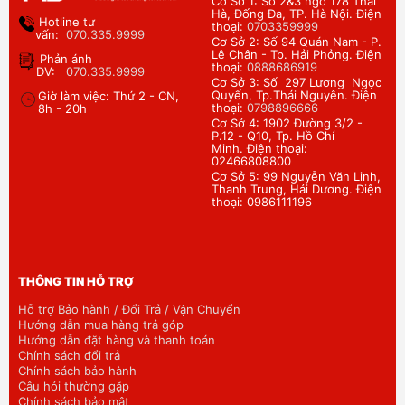
Cơ Sở 1: Số 2&3 ngõ 178 Thái
Hà, Đống Đa, TP. Hà Nội. Điện
Hotline tư
thoại:
0703359999
vấn:
070.335.9999
Cơ Sở 2: Số 94 Quán Nam - P.
Lê Chân - Tp. Hải Phỏng. Điện
Phản ánh
thoại:
0888686919
DV:
070.335.9999
Cơ Sở 3: Số 297 Lương Ngọc
Quyến, Tp.Thái Nguyên. Điện
Giờ làm việc: Thứ 2 - CN,
thoại:
0798896666
8h - 20h
Cơ Sở 4: 1902 Đường 3/2 -
P.12 - Q10, Tp. Hồ Chí
Minh. Điện thoại:
02466808800
Cơ Sở 5: 99 Nguyễn Văn Linh,
Thanh Trung, Hải Dương. Điện
thoại: 0986111196
THÔNG TIN HỖ TRỢ
Hỗ trợ Bảo hành / Đổi Trả / Vận Chuyển
Hướng dẫn mua hàng trả góp
Hướng dẫn đặt hàng và thanh toán
Chính sách đổi trả
Chính sách bảo hành
Câu hỏi thường gặp
Chính sách bảo mật