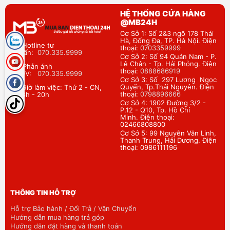
HỆ THỐNG CỬA HÀNG
@MB24H
Cơ Sở 1: Số 2&3 ngõ 178 Thái
Hà, Đống Đa, TP. Hà Nội. Điện
Hotline tư
thoại:
0703359999
vấn:
070.335.9999
Cơ Sở 2: Số 94 Quán Nam - P.
Lê Chân - Tp. Hải Phỏng. Điện
Phản ánh
thoại:
0888686919
DV:
070.335.9999
Cơ Sở 3: Số 297 Lương Ngọc
Quyến, Tp.Thái Nguyên. Điện
Giờ làm việc: Thứ 2 - CN,
thoại:
0798896666
8h - 20h
Cơ Sở 4: 1902 Đường 3/2 -
P.12 - Q10, Tp. Hồ Chí
Minh. Điện thoại:
02466808800
Cơ Sở 5: 99 Nguyễn Văn Linh,
Thanh Trung, Hải Dương. Điện
thoại: 0986111196
THÔNG TIN HỖ TRỢ
Hỗ trợ Bảo hành / Đổi Trả / Vận Chuyển
Hướng dẫn mua hàng trả góp
Hướng dẫn đặt hàng và thanh toán