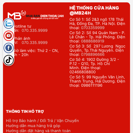
HỆ THỐNG CỬA HÀNG
@MB24H
Cơ Sở 1: Số 2&3 ngõ 178 Thái
Hà, Đống Đa, TP. Hà Nội. Điện
Hotline tư
thoại:
0703359999
vấn:
070.335.9999
Cơ Sở 2: Số 94 Quán Nam - P.
Lê Chân - Tp. Hải Phỏng. Điện
Phản ánh
thoại:
0888686919
DV:
070.335.9999
Cơ Sở 3: Số 297 Lương Ngọc
Quyến, Tp.Thái Nguyên. Điện
Giờ làm việc: Thứ 2 - CN,
thoại:
0798896666
8h - 20h
Cơ Sở 4: 1902 Đường 3/2 -
P.12 - Q10, Tp. Hồ Chí
Minh. Điện thoại:
02466808800
Cơ Sở 5: 99 Nguyễn Văn Linh,
Thanh Trung, Hải Dương. Điện
thoại: 0986111196
THÔNG TIN HỖ TRỢ
Hỗ trợ Bảo hành / Đổi Trả / Vận Chuyển
Hướng dẫn mua hàng trả góp
Hướng dẫn đặt hàng và thanh toán