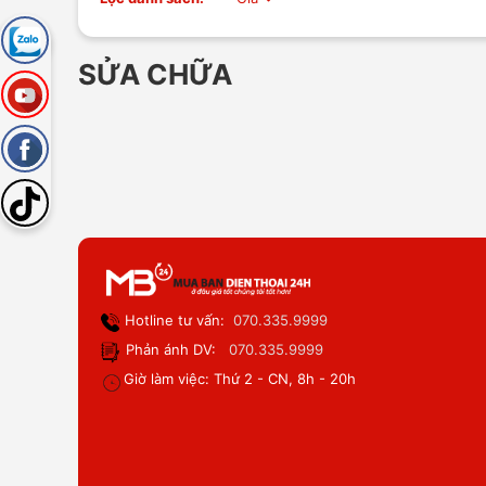
SỬA CHỮA
Hotline tư vấn:
070.335.9999
Phản ánh DV:
070.335.9999
Giờ làm việc: Thứ 2 - CN, 8h - 20h