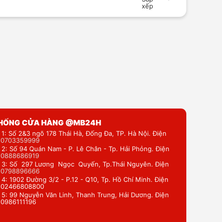
xếp
THỐNG CỬA HÀNG @MB24H
 1: Số 2&3 ngõ 178 Thái Hà, Đống Đa, TP. Hà Nội. Điện
:
0703359999
 2: Số 94 Quán Nam - P. Lê Chân - Tp. Hải Phỏng. Điện
:
0888686919
 3: Số 297 Lương Ngọc Quyến, Tp.Thái Nguyên. Điện
:
0798896666
 4: 1902 Đường 3/2 - P.12 - Q10, Tp. Hồ Chí Minh. Điện
: 02466808800
 5: 99 Nguyễn Văn Linh, Thanh Trung, Hải Dương. Điện
: 0986111196