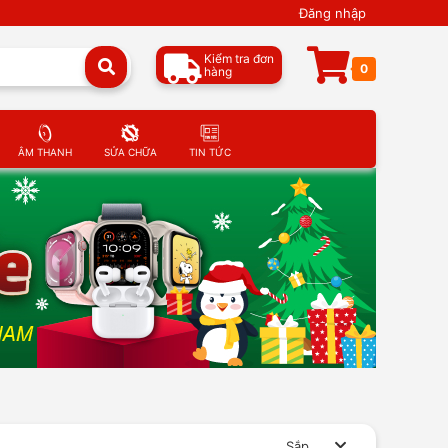
Đăng nhập
Kiểm tra đơn
0
hàng
ÂM THANH
SỬA CHỮA
TIN TỨC
Sắp