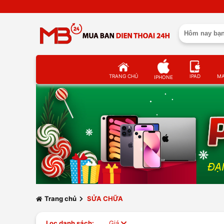
TRANG CHỦ
IPAD
M
IPHONE
Trang chủ
SỬA CHỮA
Lọc danh sách:
Giá