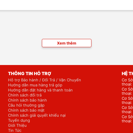
Xem thêm
THÔNG TIN HỖ TRỢ
HỆ 
Hỗ trợ Bảo hành / Đổi Trả / Vận Chuyển
Cơ Sở
thoại
Hướng dẫn mua hàng trả góp
Cơ Sở
Hướng dẫn đặt hàng và thanh toán
thoại
Chính sách đổi trả
Cơ Sở
Chính sách bảo hành
thoại
Câu hỏi thường gặp
Cơ Sở
Chính sách bảo mật
thoại
Chính sách giải quyết khiếu nại
Cơ Sở
Tuyển dụng
thoại
Giới Thiệu
Tin Tức