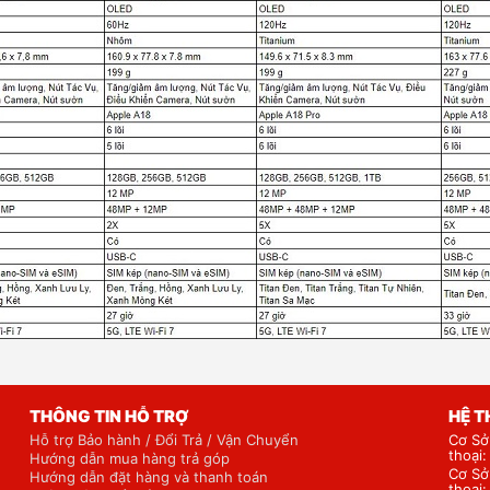
THÔNG TIN HỖ TRỢ
HỆ 
Hỗ trợ Bảo hành / Đổi Trả / Vận Chuyển
Cơ Sở
thoại
Hướng dẫn mua hàng trả góp
Cơ Sở
Hướng dẫn đặt hàng và thanh toán
thoại