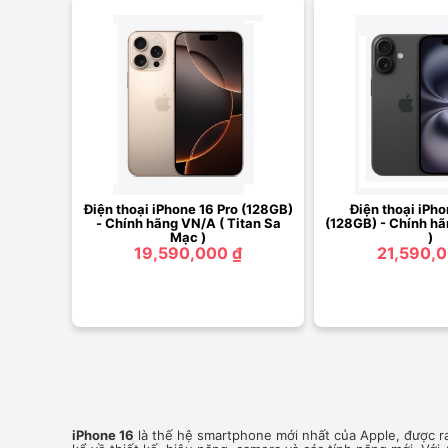
Điện thoại iPhone 16 Pro (128GB)
Điện thoại iPho
- Chính hãng VN/A ( Titan Sa
(128GB) - Chính hã
Mạc )
)
19,590,000 ₫
21,590,0
iPhone 16
là thế hệ smartphone mới nhất của Apple, được r