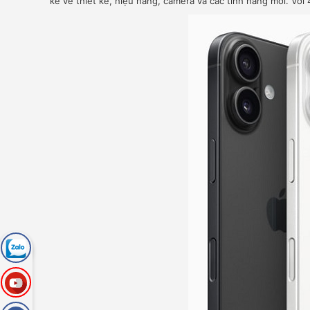
kể về thiết kế, hiệu năng, camera và các tính năng mới. Với