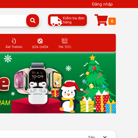
Đăng nhập
Kiểm tra đơn
0
hàng
ÂM THANH
SỬA CHỮA
TIN TỨC
Sắp