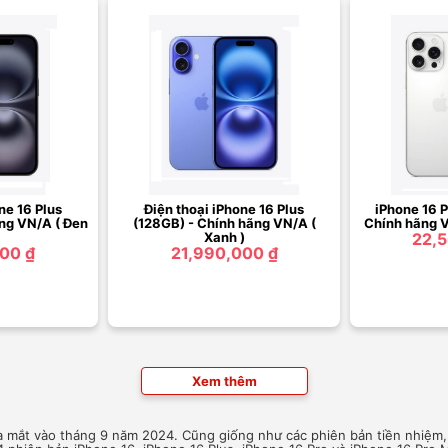
ne 16 Plus
Điện thoại iPhone 16 Plus
iPhone 16 
ng VN/A ( Đen
(128GB) - Chính hãng VN/A (
Chính hãng V
Xanh )
22,5
00 ₫
21,990,000 ₫
Xem thêm
a mắt vào tháng 9 năm 2024. Cũng giống như các phiên bản tiền nhiệm