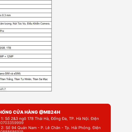
THỐNG CỬA HÀNG @MB24H
 1: Số 2&3 ngõ 178 Thái Hà, Đống Đa, TP. Hà Nội. Điện
:
0703359999
 2: Số 94 Quán Nam - P. Lê Chân - Tp. Hải Phỏng. Điện
:
0888686919