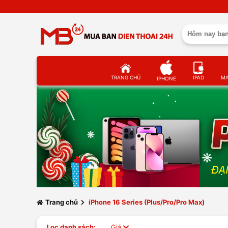
TRANG CHỦ
IPAD
M
IPHONE
Trang chủ
iPhone 16 Series (Plus/Pro/Pro Max)
Lọc danh sách:
Giá