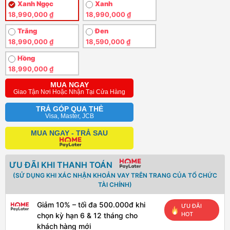
Xanh Ngọc
Xanh
18,990,000 ₫
18,990,000 ₫
Trắng
Đen
18,990,000 ₫
18,590,000 ₫
Hồng
18,990,000 ₫
MUA NGAY
Giao Tận Nơi Hoặc Nhận Tại Cửa Hàng
TRẢ GÓP QUA THẺ
Visa, Master, JCB
MUA NGAY - TRẢ SAU
ƯU ĐÃI KHI THANH TOÁN
(SỬ DỤNG KHI XÁC NHẬN KHOẢN VAY TRÊN TRANG CỦA TỔ CHỨC
TÀI CHÍNH)
Giảm 10% – tối đa 500.000đ khi
ƯU ĐÃI
HOT
chọn kỳ hạn 6 & 12 tháng cho
khách hàng mới