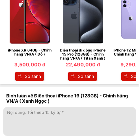
iPhone XR 64GB - Chính
Điện thoại di động iPhone
iPhone 12 Min
hãng VN/A ( Đỏ )
15 Pro (128GB) - Chính
Chính hãng VN
hãng VN/A ( Titan Xanh )
3,500,000 ₫
22,490,000 ₫
9,290,
So sánh
So sánh
So 
Bình luận về Điện thoại iPhone 16 (128GB) - Chính hãng
VN/A ( Xanh Ngọc )