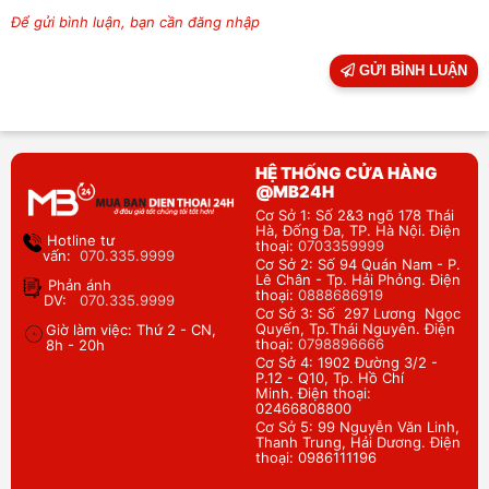
Để gửi bình luận, bạn cần đăng nhập
GỬI BÌNH LUẬN
HỆ THỐNG CỬA HÀNG
@MB24H
Cơ Sở 1: Số 2&3 ngõ 178 Thái
Hà, Đống Đa, TP. Hà Nội. Điện
Hotline tư
thoại:
0703359999
vấn:
070.335.9999
Cơ Sở 2: Số 94 Quán Nam - P.
Lê Chân - Tp. Hải Phỏng. Điện
Phản ánh
thoại:
0888686919
DV:
070.335.9999
Cơ Sở 3: Số 297 Lương Ngọc
Quyến, Tp.Thái Nguyên. Điện
Giờ làm việc: Thứ 2 - CN,
thoại:
0798896666
8h - 20h
Cơ Sở 4: 1902 Đường 3/2 -
P.12 - Q10, Tp. Hồ Chí
Minh. Điện thoại:
02466808800
Cơ Sở 5: 99 Nguyễn Văn Linh,
Thanh Trung, Hải Dương. Điện
thoại: 0986111196