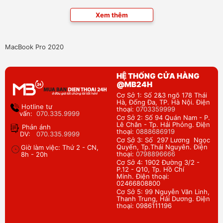
Xem thêm
MacBook Pro 2020
HỆ THỐNG CỬA HÀNG
@MB24H
Cơ Sở 1: Số 2&3 ngõ 178 Thái
Hà, Đống Đa, TP. Hà Nội. Điện
Hotline tư
thoại:
0703359999
vấn:
070.335.9999
Cơ Sở 2: Số 94 Quán Nam - P.
Lê Chân - Tp. Hải Phỏng. Điện
Phản ánh
thoại:
0888686919
DV:
070.335.9999
Cơ Sở 3: Số 297 Lương Ngọc
Quyến, Tp.Thái Nguyên. Điện
Giờ làm việc: Thứ 2 - CN,
thoại:
0798896666
8h - 20h
Cơ Sở 4: 1902 Đường 3/2 -
P.12 - Q10, Tp. Hồ Chí
Minh. Điện thoại:
02466808800
Cơ Sở 5: 99 Nguyễn Văn Linh,
Thanh Trung, Hải Dương. Điện
thoại: 0986111196