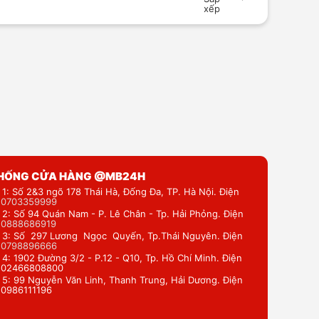
xếp
THỐNG CỬA HÀNG @MB24H
 1: Số 2&3 ngõ 178 Thái Hà, Đống Đa, TP. Hà Nội. Điện
:
0703359999
 2: Số 94 Quán Nam - P. Lê Chân - Tp. Hải Phỏng. Điện
:
0888686919
 3: Số 297 Lương Ngọc Quyến, Tp.Thái Nguyên. Điện
:
0798896666
 4: 1902 Đường 3/2 - P.12 - Q10, Tp. Hồ Chí Minh. Điện
: 02466808800
 5: 99 Nguyễn Văn Linh, Thanh Trung, Hải Dương. Điện
: 0986111196