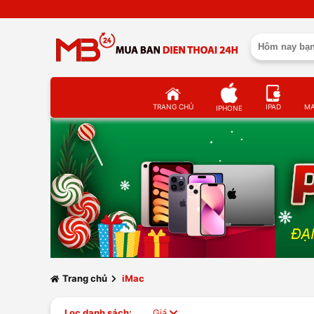
TRANG CHỦ
IPAD
M
IPHONE
Trang chủ
iMac
Lọc danh sách:
Giá