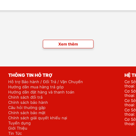
Xem thêm
THÔNG TIN HỖ TRỢ
HỆ 
Hỗ trợ Bảo hành / Đổi Trả / Vận Chuyển
Cơ Sở
thoại
Hướng dẫn mua hàng trả góp
Cơ Sở
Hướng dẫn đặt hàng và thanh toán
thoại
Chính sách đổi trả
Cơ Sở
Chính sách bảo hành
thoại
Câu hỏi thường gặp
Cơ Sở
Chính sách bảo mật
thoại
Chính sách giải quyết khiếu nại
Cơ Sở
Tuyển dụng
thoại
Giới Thiệu
Tin Tức