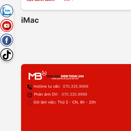
iMac
Hotline tư vấn:
070.335.9999
Phản ánh DV:
070.335.9999
Giờ làm việc: Thứ 2 - CN, 8h - 20h