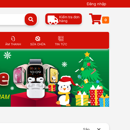
Đăng nhập
Kiểm tra đơn
0
hàng
ÂM THANH
SỬA CHỮA
TIN TỨC
Sắp