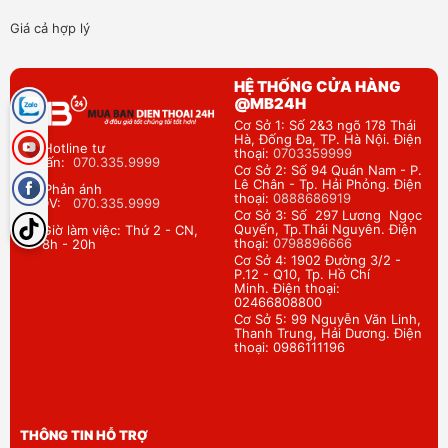
Giá cả hợp lý
HỆ THỐNG CỬA HÀNG
@MB24H
Cơ Sở 1: Số 2&3 ngõ 178 Thái
Hà, Đống Đa, TP. Hà Nội. Điện
Hotline tư
thoại:
0703359999
vấn:
070.335.9999
Cơ Sở 2: Số 94 Quán Nam - P.
Lê Chân - Tp. Hải Phỏng. Điện
Phản ánh
thoại:
0888686919
DV:
070.335.9999
Cơ Sở 3: Số 297 Lương Ngọc
Quyến, Tp.Thái Nguyên. Điện
Giờ làm việc: Thứ 2 - CN,
thoại:
0798896666
8h - 20h
Cơ Sở 4: 1902 Đường 3/2 -
P.12 - Q10, Tp. Hồ Chí
Minh. Điện thoại:
02466808800
Cơ Sở 5: 99 Nguyễn Văn Linh,
Thanh Trung, Hải Dương. Điện
thoại: 0986111196
THÔNG TIN HỖ TRỢ