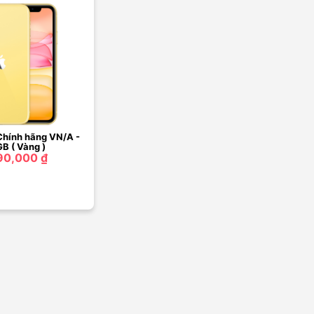
 Chính hãng VN/A -
B ( Vàng )
90,000 ₫