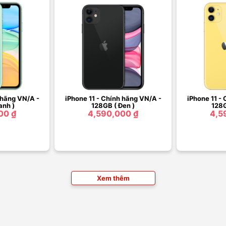
 hãng VN/A -
iPhone 11 - Chính hãng VN/A -
iPhone 11 -
anh )
128GB ( Đen )
128G
00 ₫
4,590,000 ₫
4,5
Xem thêm