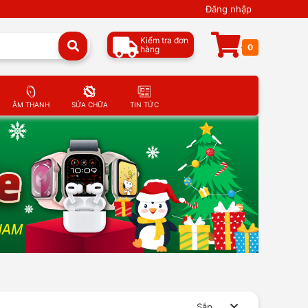
Đăng nhập
Kiểm tra đơn
0
hàng
ÂM THANH
SỬA CHỮA
TIN TỨC
Sắp