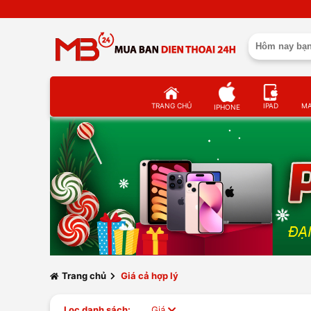
TRANG CHỦ
IPAD
M
IPHONE
Trang chủ
Giá cả hợp lý
Lọc danh sách:
Giá