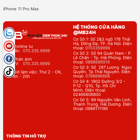
iPhone 11 Pro Max
HỆ THỐNG CỬA HÀNG
@MB24H
Cơ Sở 1: Số 2&3 ngõ 178 Thái
Hà, Đống Đa, TP. Hà Nội. Điện
Hotline tư
thoại:
0703359999
vấn:
070.335.9999
Cơ Sở 2: Số 94 Quán Nam - P.
Lê Chân - Tp. Hải Phỏng. Điện
Phản ánh
thoại:
0888686919
DV:
070.335.9999
Cơ Sở 3: Số 297 Lương Ngọc
Quyến, Tp.Thái Nguyên. Điện
Giờ làm việc: Thứ 2 - CN,
thoại:
0798896666
8h - 20h
Cơ Sở 4: 1902 Đường 3/2 -
P.12 - Q10, Tp. Hồ Chí
Minh. Điện thoại:
02466808800
Cơ Sở 5: 99 Nguyễn Văn Linh,
Thanh Trung, Hải Dương. Điện
thoại: 0986111196
THÔNG TIN HỖ TRỢ