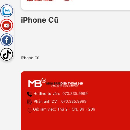
iPhone Cũ
iPhone Cũ
Hotline tư vấn:
070.335.9999
Phản ánh DV:
070.335.9999
Giờ làm việc: Thứ 2 - CN, 8h - 20h