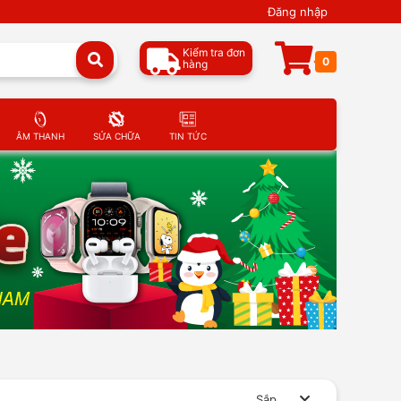
Đăng nhập
Kiểm tra đơn
0
hàng
ÂM THANH
SỬA CHỮA
TIN TỨC
Sắp