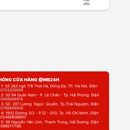
xếp
THỐNG CỬA HÀNG @MB24H
 1: Số 2&3 ngõ 178 Thái Hà, Đống Đa, TP. Hà Nội. Điện
:
0703359999
 2: Số 94 Quán Nam - P. Lê Chân - Tp. Hải Phỏng. Điện
:
0888686919
 3: Số 297 Lương Ngọc Quyến, Tp.Thái Nguyên. Điện
:
0798896666
 4: 1902 Đường 3/2 - P.12 - Q10, Tp. Hồ Chí Minh. Điện
: 02466808800
 5: 99 Nguyễn Văn Linh, Thanh Trung, Hải Dương. Điện
: 0986111196