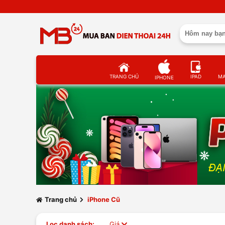
TRANG CHỦ
IPAD
M
IPHONE
Trang chủ
iPhone Cũ
Lọc danh sách:
Giá