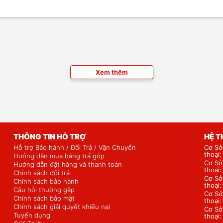
Xem thêm
THÔNG TIN HỖ TRỢ
HỆ 
Hỗ trợ Bảo hành / Đổi Trả / Vận Chuyển
Cơ Sở
thoại
Hướng dẫn mua hàng trả góp
Cơ Sở
Hướng dẫn đặt hàng và thanh toán
thoại
Chính sách đổi trả
Cơ Sở
Chính sách bảo hành
thoại
Câu hỏi thường gặp
Cơ Sở
Chính sách bảo mật
thoại
Chính sách giải quyết khiếu nại
Cơ Sở
Tuyển dụng
thoại