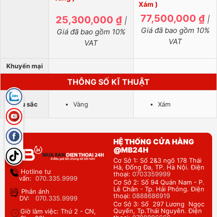
Xám )
77,500,000 ₫
25,300,000 ₫
|
|
Giá đã bao gồm 10%
Giá đã bao gồm 10%
VAT
VAT
Khuyến mại
THÔNG SỐ KĨ THUẬT
Màu sắc
Vàng
Xám
HỆ THỐNG CỬA HÀNG
@MB24H
Cơ Sở 1: Số 2&3 ngõ 178 Thái
Hà, Đống Đa, TP. Hà Nội. Điện
Hotline tư
thoại:
0703359999
vấn:
070.335.9999
Cơ Sở 2: Số 94 Quán Nam - P.
Lê Chân - Tp. Hải Phỏng. Điện
Phản ánh
thoại:
0888686919
DV:
070.335.9999
Cơ Sở 3: Số 297 Lương Ngọc
Quyến, Tp.Thái Nguyên. Điện
Giờ làm việc: Thứ 2 - CN,