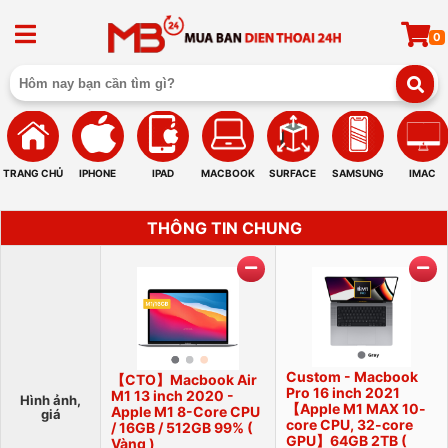
0
TRANG CHỦ
IPHONE
IPAD
MACBOOK
SURFACE
SAMSUNG
IMAC
THÔNG TIN CHUNG
Custom - Macbook
【CTO】Macbook Air
Pro 16 inch 2021
M1 13 inch 2020 -
Hình ảnh,
【Apple M1 MAX 10-
Apple M1 8-Core CPU
giá
core CPU, 32-core
/ 16GB / 512GB 99% (
GPU】64GB 2TB (
Vàng )