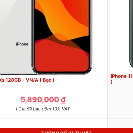
iPhone 11
Xs 128GB - VN/A ( Bạc )
)
5,890,000 ₫
| Giá đã bao gồm 10% VAT