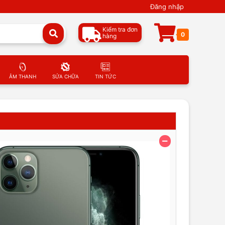
Đăng nhập
Kiểm tra đơn
0
hàng
ÂM THANH
SỬA CHỮA
TIN TỨC