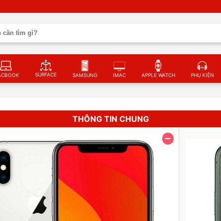
SURFACE
ACBOOK
SAMSUNG
IMAC
APPLE WATCH
PHỤ KIỆN
THÔNG TIN CHUNG