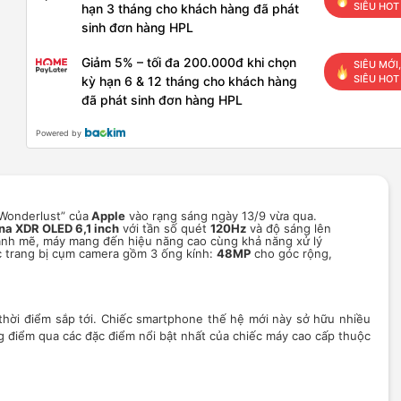
SIÊU HOT
hạn 3 tháng cho khách hàng đã phát
sinh đơn hàng HPL
Giảm 5% – tối đa 200.000đ khi chọn
SIÊU MỚI,
SIÊU HOT
kỳ hạn 6 & 12 tháng cho khách hàng
đã phát sinh đơn hàng HPL
Powered by
“Wonderlust” của
Apple
vào rạng sáng ngày 13/9 vừa qua.
na XDR OLED 6,1 inch
với tần số quét
120Hz
và độ sáng lên
nh mẽ, máy mang đến hiệu năng cao cùng khả năng xử lý
c trang bị cụm camera gồm 3 ống kính:
48MP
cho góc rộng,
 thời điểm sắp tới. Chiếc smartphone thế hệ mới này sở hữu nhiều
 điểm qua các đặc điểm nổi bật nhất của chiếc máy cao cấp thuộc