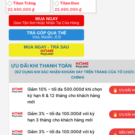
Titan Trắng
Titan Đen
22,490,000 ₫
22,490,000 ₫
MUA NGAY
Giao Tận Nơi Hoặc Nhận Tại Cửa Hàng
TRẢ GÓP QUA THẺ
Visa, Master, JCB
MUA NGAY - TRẢ SAU
ƯU ĐÃI KHI THANH TOÁN
(SỬ DỤNG KHI XÁC NHẬN KHOẢN VAY TRÊN TRANG CỦA TỔ CHỨC 
CHÍNH)
Giảm 10% – tối đa 500.000đ khi chọn
ƯU ĐÃI H
kỳ hạn 6 & 12 tháng cho khách hàng
mới
Giảm 3% – tối đa 100.000đ với kỳ
ƯU ĐÃI H
hạn 3 tháng cho khách hàng mới
Giảm 3% – tối đa 100.000đ với kỳ
SIÊU MỚI,