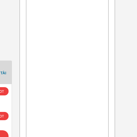
TÀI
OT
OT