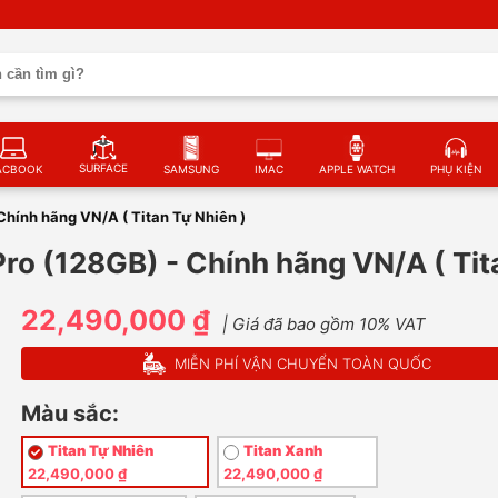
SURFACE
ACBOOK
SAMSUNG
IMAC
APPLE WATCH
PHỤ KIỆN
 Chính hãng VN/A ( Titan Tự Nhiên )
Pro (128GB) - Chính hãng VN/A ( Tit
22,490,000 ₫
| Giá đã bao gồm 10% VAT
MIỄN PHÍ VẬN CHUYỂN TOÀN QUỐC
Màu sắc:
Titan Tự Nhiên
Titan Xanh
22,490,000 ₫
22,490,000 ₫