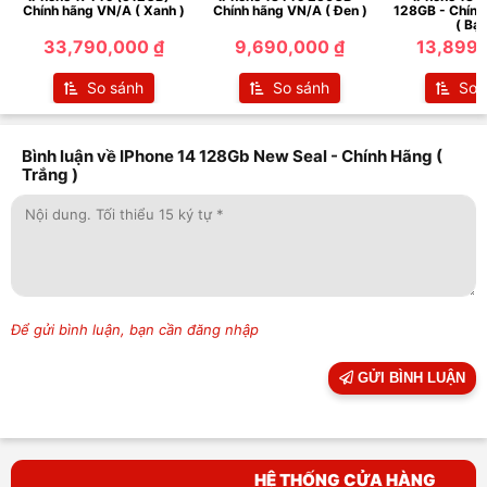
Chính hãng VN/A ( Xanh )
Chính hãng VN/A ( Đen )
128GB - Chính
( Bạc
33,790,000 ₫
9,690,000 ₫
13,899,
So sánh
So sánh
So 
Bình luận về IPhone 14 128Gb New Seal - Chính Hãng (
Trắng )
Để gửi bình luận, bạn cần đăng nhập
GỬI BÌNH LUẬN
HỆ THỐNG CỬA HÀNG