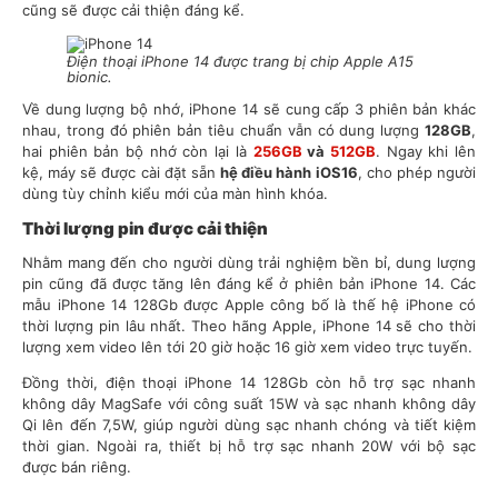
cũng sẽ được cải thiện đáng kể.
Điện thoại iPhone 14 được trang bị chip Apple A15
bionic.
Về dung lượng bộ nhớ, iPhone 14 sẽ cung cấp 3 phiên bản khác
nhau, trong đó phiên bản tiêu chuẩn vẫn có dung lượng
128GB
,
hai phiên bản bộ nhớ còn lại là
256GB
và
512GB
. Ngay khi lên
kệ, máy sẽ được cài đặt sẵn
hệ điều hành iOS16
, cho phép người
dùng tùy chỉnh kiểu mới của màn hình khóa.
Thời lượng pin được cải thiện
Nhằm mang đến cho người dùng trải nghiệm bền bỉ, dung lượng
pin cũng đã được tăng lên đáng kể ở phiên bản iPhone 14. Các
mẫu iPhone 14 128Gb được Apple công bố là thế hệ iPhone có
thời lượng pin lâu nhất. Theo hãng Apple, iPhone 14 sẽ cho thời
lượng xem video lên tới 20 giờ hoặc 16 giờ xem video trực tuyến.
Đồng thời, điện thoại iPhone 14 128Gb còn hỗ trợ sạc nhanh
không dây MagSafe với công suất 15W và sạc nhanh không dây
Qi lên đến 7,5W, giúp người dùng sạc nhanh chóng và tiết kiệm
thời gian. Ngoài ra, thiết bị hỗ trợ sạc nhanh 20W với bộ sạc
được bán riêng.