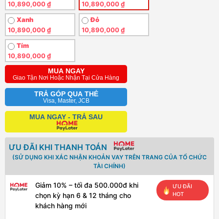
10,890,000 ₫
10,890,000 ₫
Xanh
Đỏ
10,890,000 ₫
10,890,000 ₫
Tím
10,890,000 ₫
MUA NGAY
Giao Tận Nơi Hoặc Nhận Tại Cửa Hàng
TRẢ GÓP QUA THẺ
Visa, Master, JCB
MUA NGAY - TRẢ SAU
ƯU ĐÃI KHI THANH TOÁN
(SỬ DỤNG KHI XÁC NHẬN KHOẢN VAY TRÊN TRANG CỦA TỔ CHỨC
TÀI CHÍNH)
Giảm 10% – tối đa 500.000đ khi
ƯU ĐÃI
HOT
chọn kỳ hạn 6 & 12 tháng cho
khách hàng mới