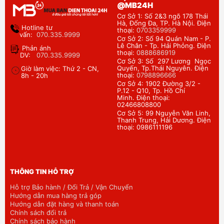
@MB24H
Cơ Sở 1: Số 2&3 ngõ 178 Thái
Hà, Đống Đa, TP. Hà Nội. Điện
Hotline tư
thoại:
0703359999
vấn:
070.335.9999
Cơ Sở 2: Số 94 Quán Nam - P.
Lê Chân - Tp. Hải Phỏng. Điện
Phản ánh
thoại:
0888686919
DV:
070.335.9999
Cơ Sở 3: Số 297 Lương Ngọc
Quyến, Tp.Thái Nguyên. Điện
Giờ làm việc: Thứ 2 - CN,
thoại:
0798896666
8h - 20h
Cơ Sở 4: 1902 Đường 3/2 -
P.12 - Q10, Tp. Hồ Chí
Minh. Điện thoại:
02466808800
Cơ Sở 5: 99 Nguyễn Văn Linh,
Thanh Trung, Hải Dương. Điện
thoại: 0986111196
THÔNG TIN HỖ TRỢ
Hỗ trợ Bảo hành / Đổi Trả / Vận Chuyển
Hướng dẫn mua hàng trả góp
Hướng dẫn đặt hàng và thanh toán
Chính sách đổi trả
Chính sách bảo hành