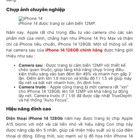
Chụp ảnh chuyên nghiệp
iPhone 14 được trang bị cảm biến 12MP.
Năm nay, Apple rất chú trọng đầu tư vào camera cho các sản
phẩm mới của mình, chẳng hạn như iPhone 14 Pro Max và thậm
chí cả iPhone tiêu chuẩn, iPhone 14 128GB. Một số thông số về
hai camera sau của
iPhone 14 128GB chính hãng
được hãng giới
thiệu như sau :
Camera sau
: Được trang bị cảm biến 12MP với thiết kế
chéo quen thuộc, giúp tăng khả năng chụp trong điều
kiện thiếu sáng vào ban đêm lên 49% và nhanh hơn gấp 2
lần. Điểm ảnh lớn 1.9 micron và khẩu độ f / 1.5 sẽ giúp máy
lấy nét và bắt nét nhanh hơn, ổn định hơn.
Camera trước
: Apple cũng trang bị một camera rất “xịn”
cho iPhone 14 128GB, lên tới 12MP với khả năng tự động
lấy nét. Camera trước (f / 1.9) đã được cập nhật TrueDepth
và hệ thống “Auto Focus”.
Hiệu năng đỉnh cao
Điện thoại iPhone 14 128Gb
năm nay được trang bị chip Apple
A15 bionic với một vài cải tiến nhỏ về hiệu năng Con chip này
được nâng cấp lên 5 nhân, giúp cải thiện hiệu suất xử lý của điện
thoại di động. Đồng thời, sức mạnh xử lý đồ họa trên iPhone 14