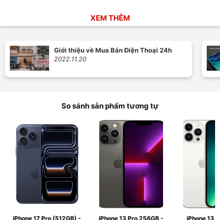
XEM THÊM
Giới thiệu về Mua Bán Điện Thoại 24h
2022.11.20
So sánh sản phẩm tương tự
iPhone 17 Pro (512GB) -
iPhone 13 Pro 256GB -
iPhone 13 P