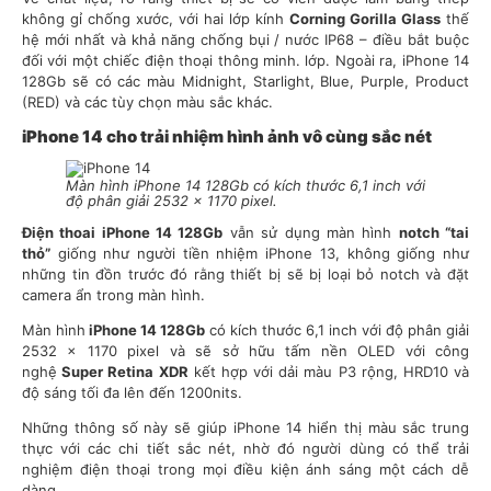
không gỉ chống xước, với hai lớp kính
Corning Gorilla Glass
thế
hệ mới nhất và khả năng chống bụi / nước IP68 – điều bắt buộc
đối với một chiếc điện thoại thông minh. lớp. Ngoài ra, iPhone 14
128Gb sẽ có các màu Midnight, Starlight, Blue, Purple, Product
(RED) và các tùy chọn màu sắc khác.
iPhone 14 cho trải nhiệm hình ảnh vô cùng sắc nét
Màn hình iPhone 14 128Gb có kích thước 6,1 inch với
độ phân giải 2532 x 1170 pixel.
Điện thoai iPhone 14 128Gb
vẫn sử dụng màn hình
notch “tai
thỏ”
giống như người tiền nhiệm iPhone 13, không giống như
những tin đồn trước đó rằng thiết bị sẽ bị loại bỏ notch và đặt
camera ẩn trong màn hình.
Màn hình
iPhone 14 128Gb
có kích thước 6,1 inch với độ phân giải
2532 x 1170 pixel và sẽ sở hữu tấm nền OLED với công
nghệ
Super Retina XDR
kết hợp với dải màu P3 rộng, HRD10 và
độ sáng tối đa lên đến 1200nits.
Những thông số này sẽ giúp iPhone 14 hiển thị màu sắc trung
thực với các chi tiết sắc nét, nhờ đó người dùng có thể trải
nghiệm điện thoại trong mọi điều kiện ánh sáng một cách dễ
dàng.