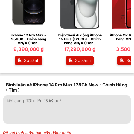
iPhone 12 Pro Max -
Điện thoại di động iPhone
iPhone XR 64
256GB - Chính hãng
15 Plus (128GB) - Chính
hãng VN/A
VN/A ( Đen )
hãng VN/A ( Đen )
9,390,000 ₫
17,290,000 ₫
3,500,
So sánh
So sánh
So 
Bình luận về IPhone 14 Pro Max 128Gb New - Chính Hãng
( Tím )
Để gửi bình luận, bạn cần đăng nhập