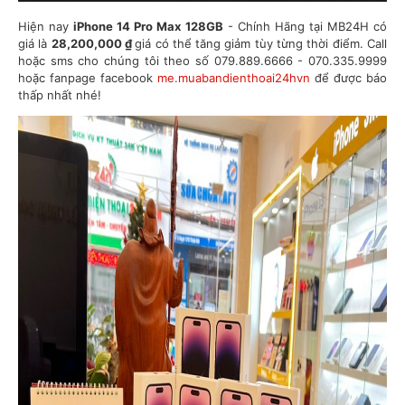
Hiện nay
iPhone 14 Pro Max 128GB
- Chính Hãng tại MB24H có
giá là
28,200,000 ₫
giá có thể tăng giảm tùy từng thời điểm. Call
hoặc sms cho chúng tôi theo số 079.889.6666 - 070.335.9999
hoặc fanpage facebook
me.muabandienthoai24hvn
để được báo
thấp nhất nhé!