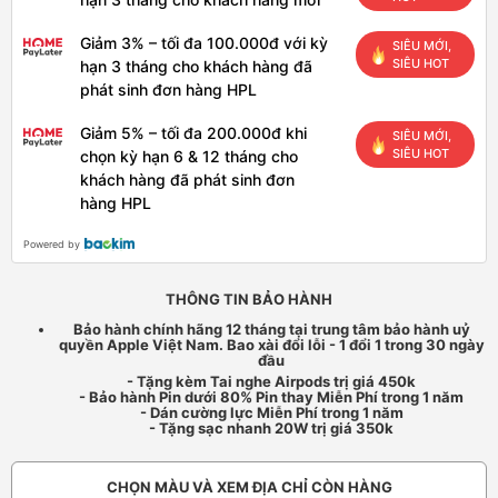
Giảm 3% – tối đa 100.000đ với kỳ
SIÊU MỚI,
SIÊU HOT
hạn 3 tháng cho khách hàng đã
phát sinh đơn hàng HPL
Giảm 5% – tối đa 200.000đ khi
SIÊU MỚI,
SIÊU HOT
chọn kỳ hạn 6 & 12 tháng cho
khách hàng đã phát sinh đơn
hàng HPL
Powered by
THÔNG TIN BẢO HÀNH
Bảo hành chính hãng 12 tháng tại trung tâm bảo hành uỷ
quyền Apple Việt Nam. Bao xài đổi lỗi - 1 đổi 1 trong 30 ngày
đầu
- Tặng kèm Tai nghe Airpods trị giá 450k
- Bảo hành Pin dưới 80% Pin thay Miễn Phí trong 1 năm
- Dán cường lực Miễn Phí trong 1 năm
- Tặng sạc nhanh 20W trị giá 350k
CHỌN MÀU VÀ XEM ĐỊA CHỈ CÒN HÀNG