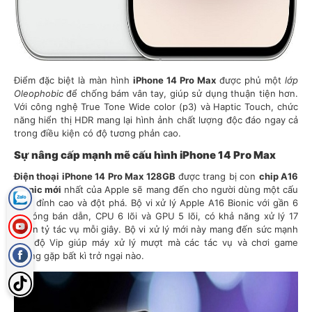
Điểm đặc biệt là màn hình
iPhone 14 Pro Max
được phủ một
lớp
Oleophobic
để chống bám vân tay, giúp sử dụng thuận tiện hơn.
Với công nghệ True Tone Wide color (p3) và Haptic Touch, chức
năng hiển thị HDR mang lại hình ảnh chất lượng độc đáo ngay cả
trong điều kiện có độ tương phản cao.
Sự nâng cấp mạnh mẽ cấu hình iPhone 14 Pro Max
Điện thoại iPhone 14 Pro Max 128GB
được trang bị con
chip A16
Bionic mới
nhất của Apple sẽ mang đến cho người dùng một cấu
hình đỉnh cao và đột phá. Bộ vi xử lý Apple A16 Bionic với gần 6
tỷ bóng bán dẫn, CPU 6 lõi và GPU 5 lõi, có khả năng xử lý 17
nghìn tỷ tác vụ mỗi giây. Bộ vi xử lý mới này mang đến sức mạnh
cấp độ Vip giúp máy xử lý mượt mà các tác vụ và chơi game
không gặp bất kì trở ngại nào.