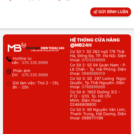
GỬI BÌNH LUẬN
HỆ THỐNG CỬA HÀNG
@MB24H
Cơ Sở 1: Số 2&3 ngõ 178 Thái
Hà, Đống Đa, TP. Hà Nội. Điện
Hotline tư
thoại:
0703359999
vấn:
070.335.9999
Cơ Sở 2: Số 94 Quán Nam - P.
Lê Chân - Tp. Hải Phỏng. Điện
Phản ánh
thoại:
0888686919
DV:
070.335.9999
Cơ Sở 3: Số 297 Lương Ngọc
Quyến, Tp.Thái Nguyên. Điện
Giờ làm việc: Thứ 2 - CN,
thoại:
0798896666
8h - 20h
Cơ Sở 4: 1902 Đường 3/2 -
P.12 - Q10, Tp. Hồ Chí
Minh. Điện thoại:
02466808800
Cơ Sở 5: 99 Nguyễn Văn Linh,
Thanh Trung, Hải Dương. Điện
thoại: 0986111196