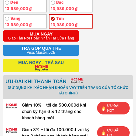
Đen
Bạc
13,989,000 ₫
13,989,000 ₫
Vàng
Tím
13,989,000 ₫
13,989,000 ₫
MUA NGAY
Giao Tận Nơi Hoặc Nhận Tại Cửa Hàng
TRẢ GÓP QUA THẺ
Visa, Master, JCB
MUA NGAY - TRẢ SAU
ƯU ĐÃI KHI THANH TOÁN
(SỬ DỤNG KHI XÁC NHẬN KHOẢN VAY TRÊN TRANG CỦA TỔ CHỨC
TÀI CHÍNH)
Giảm 10% – tối đa 500.000đ khi
ƯU ĐÃI
HOT
chọn kỳ hạn 6 & 12 tháng cho
khách hàng mới
Giảm 3% – tối đa 100.000đ với kỳ
ƯU ĐÃI
HOT
hạn 3 tháng cho khách hàng mới