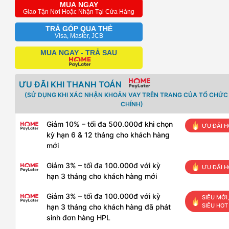
MUA NGAY
Giao Tận Nơi Hoặc Nhận Tại Cửa Hàng
TRẢ GÓP QUA THẺ
Visa, Master, JCB
MUA NGAY - TRẢ SAU
ƯU ĐÃI KHI THANH TOÁN
(SỬ DỤNG KHI XÁC NHẬN KHOẢN VAY TRÊN TRANG CỦA TỔ CHỨC 
CHÍNH)
Giảm 10% – tối đa 500.000đ khi chọn
ƯU ĐÃI H
kỳ hạn 6 & 12 tháng cho khách hàng
mới
Giảm 3% – tối đa 100.000đ với kỳ
ƯU ĐÃI H
hạn 3 tháng cho khách hàng mới
Giảm 3% – tối đa 100.000đ với kỳ
SIÊU MỚI,
SIÊU HOT
hạn 3 tháng cho khách hàng đã phát
sinh đơn hàng HPL