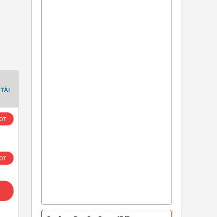
TÀI
OT
OT