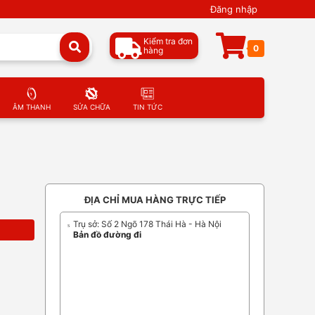
Đăng nhập
Kiểm tra đơn
0
hàng
ÂM THANH
SỬA CHỮA
TIN TỨC
ĐỊA CHỈ MUA HÀNG TRỰC TIẾP
Trụ sở: Số 2 Ngõ 178 Thái Hà - Hà Nội
Bản đồ đường đi