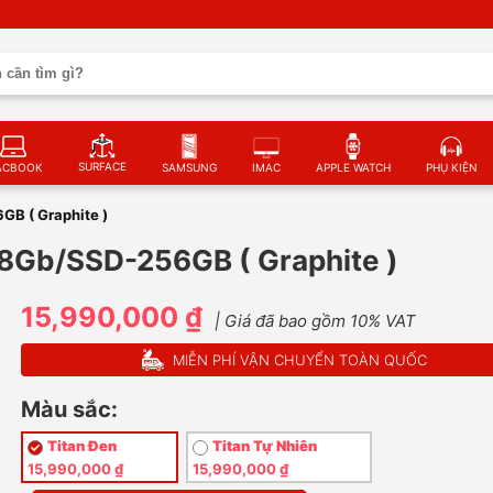
SURFACE
ACBOOK
SAMSUNG
IMAC
APPLE WATCH
PHỤ KIỆN
GB ( Graphite )
-8Gb/SSD-256GB ( Graphite )
15,990,000 ₫
| Giá đã bao gồm 10% VAT
MIỄN PHÍ VẬN CHUYỂN TOÀN QUỐC
Màu sắc:
Titan Đen
Titan Tự Nhiên
15,990,000 ₫
15,990,000 ₫