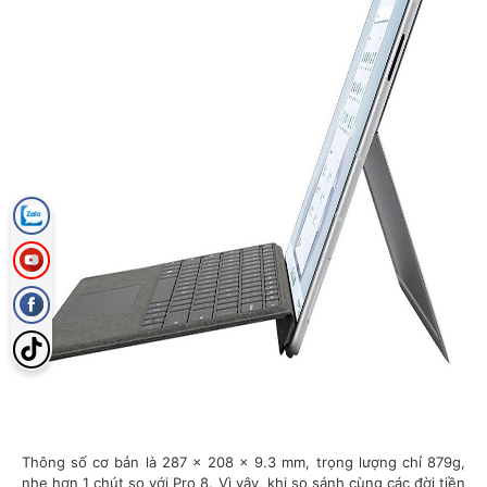
Thông số cơ bản là 287 x 208 x 9.3 mm, trọng lượng chỉ 879g,
nhẹ hơn 1 chút so với Pro 8. Vì vậy, khi so sánh cùng các đời tiền