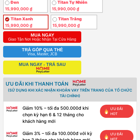
Đen
Titan Tự Nhiên
15,990,000 ₫
15,990,000 ₫
Titan Xanh
Titan Trắng
15,990,000 ₫
15,990,000 ₫
MUA NGAY
Giao Tận Nơi Hoặc Nhận Tại Cửa Hàng
TRẢ GÓP QUA THẺ
Visa, Master, JCB
MUA NGAY - TRẢ SAU
ƯU ĐÃI KHI THANH TOÁN
(SỬ DỤNG KHI XÁC NHẬN KHOẢN VAY TRÊN TRANG CỦA TỔ CHỨC
TÀI CHÍNH)
Giảm 10% – tối đa 500.000đ khi
ƯU ĐÃI
HOT
chọn kỳ hạn 6 & 12 tháng cho
khách hàng mới
Giảm 3% – tối đa 100.000đ với kỳ
ƯU ĐÃI
HOT
hạn 3 tháng cho khách hàng mới