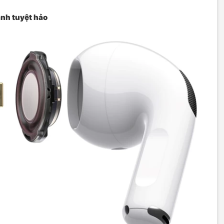
nh tuyệt hảo