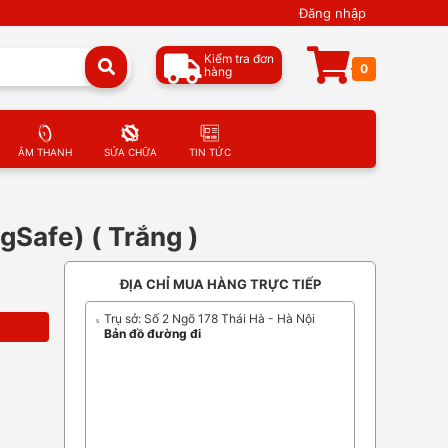
Đăng nhập
Kiểm tra đơn
0
hàng
ÂM THANH
SỬA CHỮA
TIN TỨC
Safe) ( Trắng )
ĐỊA CHỈ MUA HÀNG TRỰC TIẾP
Trụ sở: Số 2 Ngõ 178 Thái Hà - Hà Nội
Bản đồ đường đi