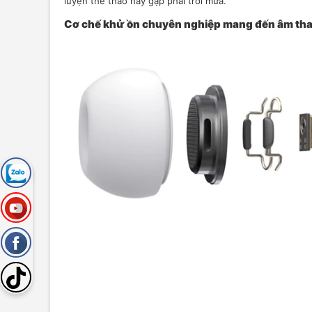
luyện thể thao hay gặp phải trời mưa.
Cơ chế khử ồn chuyên nghiệp mang đến âm tha