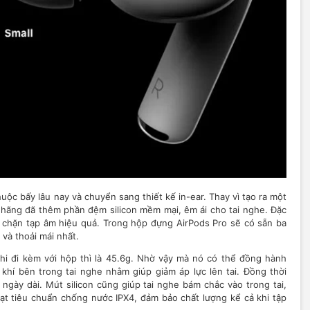
uộc bấy lâu nay và chuyển sang thiết kế in-ear. Thay vì tạo ra một
 hãng đã thêm phần đệm silicon mềm mại, êm ái cho tai nghe. Đặc
n chặn tạp âm hiệu quả. Trong hộp đựng AirPods Pro sẽ có sẵn ba
và thoải mái nhất.
khi đi kèm với hộp thì là 45.6g. Nhờ vậy mà nó có thể đồng hành
 khí bên trong tai nghe nhằm giúp giảm áp lực lên tai. Đồng thời
ngày dài. Mút silicon cũng giúp tai nghe bám chắc vào trong tai,
ạt tiêu chuẩn chống nước IPX4, đảm bảo chất lượng kể cả khi tập