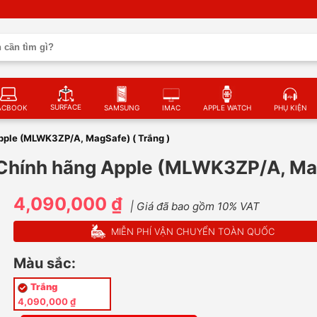
SURFACE
ACBOOK
SAMSUNG
IMAC
APPLE WATCH
PHỤ KIỆN
Apple (MLWK3ZP/A, MagSafe) ( Trắng )
- Chính hãng Apple (MLWK3ZP/A, Mag
4,090,000 ₫
| Giá đã bao gồm 10% VAT
MIỄN PHÍ VẬN CHUYỂN TOÀN QUỐC
Màu sắc:
Trắng
4,090,000 ₫