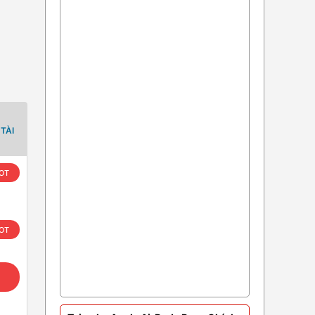
TÀI
OT
OT