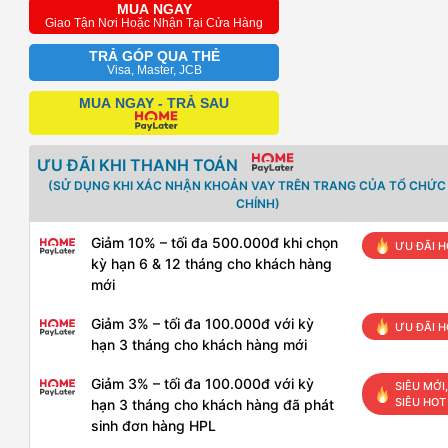
MUA NGAY
Giao Tận Nơi Hoặc Nhận Tại Cửa Hàng
TRẢ GÓP QUA THẺ
Visa, Master, JCB
MUA NGAY - TRẢ SAU
ƯU ĐÃI KHI THANH TOÁN
(SỬ DỤNG KHI XÁC NHẬN KHOẢN VAY TRÊN TRANG CỦA TỔ CHỨC 
CHÍNH)
Giảm 10% – tối đa 500.000đ khi chọn
ƯU ĐÃI H
kỳ hạn 6 & 12 tháng cho khách hàng
mới
Giảm 3% – tối đa 100.000đ với kỳ
ƯU ĐÃI H
hạn 3 tháng cho khách hàng mới
Giảm 3% – tối đa 100.000đ với kỳ
SIÊU MỚI,
SIÊU HOT
hạn 3 tháng cho khách hàng đã phát
sinh đơn hàng HPL