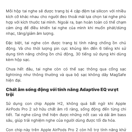
Mỗi hộp tai nghe sẽ được trang bị 4 cặp đệm tai silicon với nhiều
kích cỡ khác nhau cho người đeo thoải mái lựa chọn tai nghe phù
hợp với kích thước tai mình. Ngoài ra, bạn hoàn toàn có thể chạm
cảm ứng để điều khiển tai nghe của mình khi muốn phát/dừng
nhạc, tăng/giảm âm lượng.
Đặc biệt, tai nghe còn được trang bị tính năng chống ồn chủ
động. Và cho thời lượng pin cực khủng lên đến 6 tiếng khi sử
dụng tính năng chống ồn chủ động, 30 tiếng sử dụng khi dùng
kèm hộp sạc.
Chưa hết đâu, tai nghe còn có thể sạc thông qua cổng sạc
lightning như thông thường và qua bộ sạc không dây MagSafe
hiện đại.
Chấ
t âm sống động với tính năng Adaptive EQ vượt
trội
Sử dụng con chip Apple H2, không quá bất ngờ khi Apple
AirPods Pro 2 sở hữu chất âm rõ ràng, sống động đến từng chi
tiết. Tai nghe cũng thể hiện được những nốt cao và dải âm bass
sâu, giúp trải nghiệm nghe của người dùng được tối đa hóa.
Con chip này trên Apple AirPods Pro 2 còn hỗ trợ tính năng khử