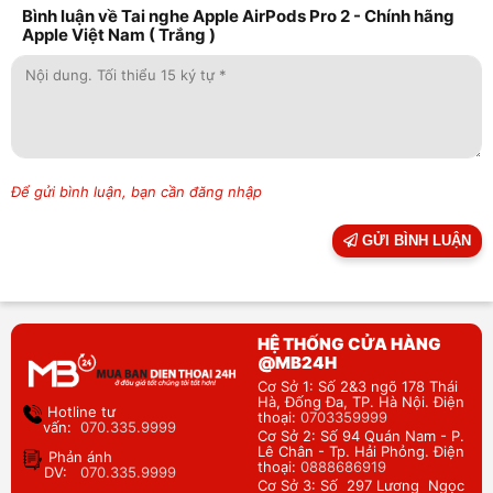
Bình luận về Tai nghe Apple AirPods Pro 2 - Chính hãng
Apple Việt Nam ( Trắng )
Để gửi bình luận, bạn cần đăng nhập
GỬI BÌNH LUẬN
HỆ THỐNG CỬA HÀNG
@MB24H
Cơ Sở 1: Số 2&3 ngõ 178 Thái
Hà, Đống Đa, TP. Hà Nội. Điện
Hotline tư
thoại:
0703359999
vấn:
070.335.9999
Cơ Sở 2: Số 94 Quán Nam - P.
Lê Chân - Tp. Hải Phỏng. Điện
Phản ánh
thoại:
0888686919
DV:
070.335.9999
Cơ Sở 3: Số 297 Lương Ngọc