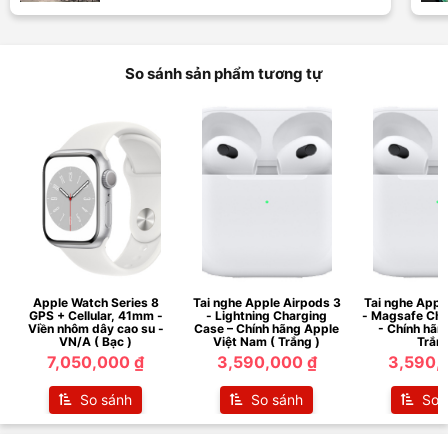
So sánh sản phẩm tương tự
Apple Watch Series 8
Tai nghe Apple Airpods 3
Tai nghe Appl
GPS + Cellular, 41mm -
- Lightning Charging
- Magsafe Cha
Viền nhôm dây cao su -
Case – Chính hãng Apple
- Chính hãn
VN/A ( Bạc )
Việt Nam ( Trắng )
Trắng
7,050,000 ₫
3,590,000 ₫
3,590,
So sánh
So sánh
So 