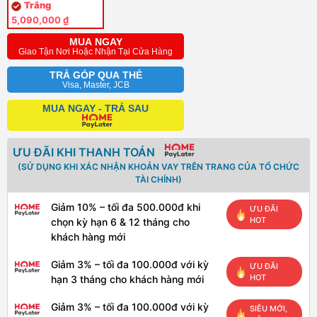
Trắng
5,090,000 ₫
MUA NGAY
Giao Tận Nơi Hoặc Nhận Tại Cửa Hàng
TRẢ GÓP QUA THẺ
Visa, Master, JCB
MUA NGAY - TRẢ SAU
ƯU ĐÃI KHI THANH TOÁN
(SỬ DỤNG KHI XÁC NHẬN KHOẢN VAY TRÊN TRANG CỦA TỔ CHỨC
TÀI CHÍNH)
Giảm 10% – tối đa 500.000đ khi
ƯU ĐÃI
HOT
chọn kỳ hạn 6 & 12 tháng cho
khách hàng mới
Giảm 3% – tối đa 100.000đ với kỳ
ƯU ĐÃI
HOT
hạn 3 tháng cho khách hàng mới
Giảm 3% – tối đa 100.000đ với kỳ
SIÊU MỚI,